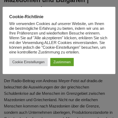
euronews, cinema
Cookie-Richtlinie
von
pelagon
November 15, 2011
Wir verwenden Cookies auf unserer Website, um Ihnen
die bestmögliche Erfahrung zu bieten, indem wir uns an
Filmprojekt sorgt für Streit zwischen Mazedonien und Bulgarien
Ihre Präferenzen und wiederholten Besuche erinnern.
| euronews, cinema.
Wenn Sie auf "Alle akzeptieren" klicken, erklären Sie sich
mit der Verwendung ALLER Cookies einverstanden. Sie
können jedoch die "Cookie-Einstellungen" besuchen, um
Ein Besuch im griechisch-
eine kontrollierte Zustimmung zu erteilen.
mazedonischen Grenzgebiet
Cookie Einstellungen
Zustimmen
von
Redaktion
November 15, 2011
Der Radio-Beitrag von Andreas Meyer-Feist auf dradio.de
beleuchtet die Auswirkungen der der griechischen
Schuldenkrise auf die Menschen im Grenzgebiet zwischen
Mazedonien und Griechenland. Nicht nur die einfachen
Menschen kommen nach Mazedonien über die Grenze,
sondern auch Unternehmen überlegen, Produktionsstandorte in