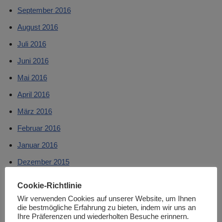
September 2016
August 2016
Juli 2016
Juni 2016
Mai 2016
April 2016
März 2016
Februar 2016
Januar 2016
Dezember 2015
November 2015
Cookie-Richtlinie
Oktober 2015
Wir verwenden Cookies auf unserer Website, um Ihnen
die bestmögliche Erfahrung zu bieten, indem wir uns an
September 2015
Ihre Präferenzen und wiederholten Besuche erinnern.