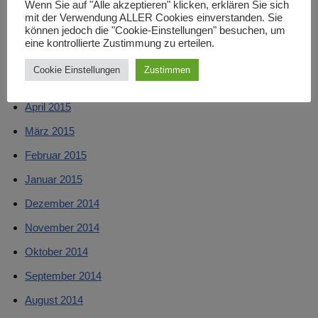
Wenn Sie auf "Alle akzeptieren" klicken, erklären Sie sich
August 2015
mit der Verwendung ALLER Cookies einverstanden. Sie
können jedoch die "Cookie-Einstellungen" besuchen, um
Juli 2015
eine kontrollierte Zustimmung zu erteilen.
Juni 2015
Cookie Einstellungen
Zustimmen
Mai 2015
April 2015
März 2015
Februar 2015
Januar 2015
Dezember 2014
November 2014
Oktober 2014
September 2014
August 2014