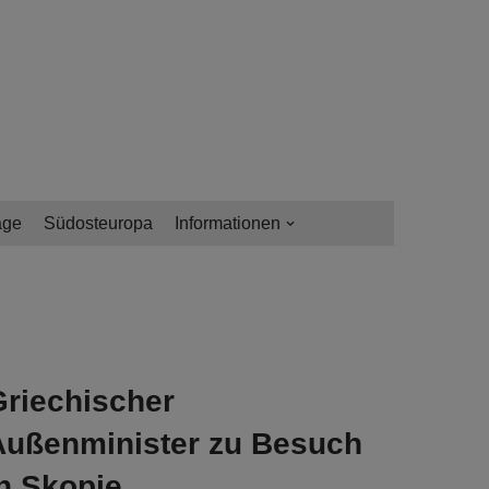
age
Südosteuropa
Informationen
Griechischer
Außenminister zu Besuch
n Skopje