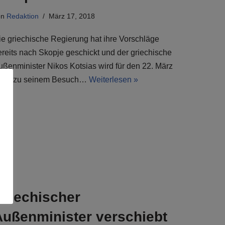
on
Redaktion
März 17, 2018
ie griechische Regierung hat ihre Vorschläge
ereits nach Skopje geschickt und der griechische
ußenminister Nikos Kotsias wird für den 22. März
018 zu seinem Besuch…
Weiterlesen »
Griechischer
Außenminister verschiebt