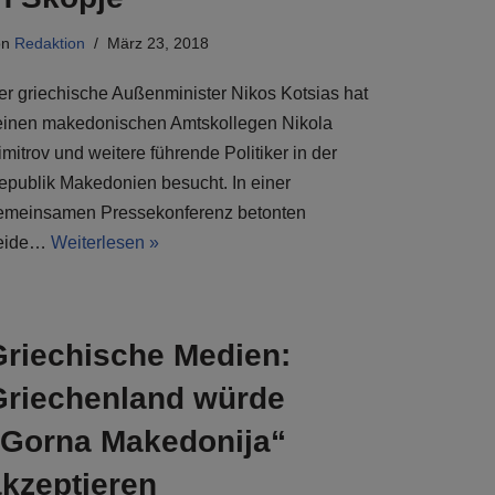
on
Redaktion
März 23, 2018
er griechische Außenminister Nikos Kotsias hat
einen makedonischen Amtskollegen Nikola
mitrov und weitere führende Politiker in der
epublik Makedonien besucht. In einer
emeinsamen Pressekonferenz betonten
eide…
Weiterlesen »
Griechische Medien:
Griechenland würde
„Gorna Makedonija“
akzeptieren