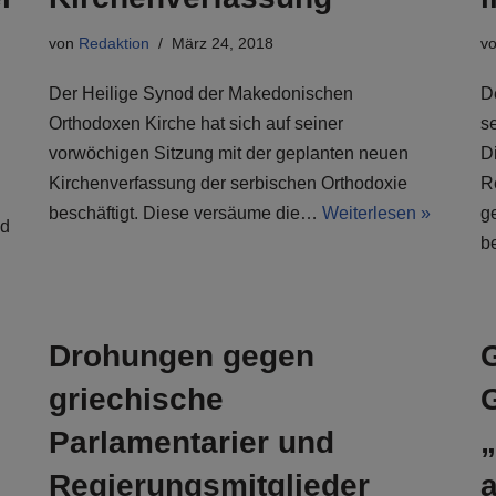
von
Redaktion
März 24, 2018
v
Der Heilige Synod der Makedonischen
D
Orthodoxen Kirche hat sich auf seiner
s
vorwöchigen Sitzung mit der geplanten neuen
Di
Kirchenverfassung der serbischen Orthodoxie
R
beschäftigt. Diese versäume die…
Weiterlesen »
g
nd
b
Drohungen gegen
griechische
Parlamentarier und
Regierungsmitglieder