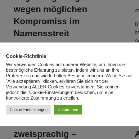
wegen möglichen
v
Kompromiss im
D
Namensstreit
b
A
von
Redaktion
März 21, 2018
2
Cookie-Richtlinie
Zwischen Griechenland und der Republik
Wir verwenden Cookies auf unserer Website, um Ihnen die
Makedonien finden derzeit intensive
bestmögliche Erfahrung zu bieten, indem wir uns an Ihre
Präferenzen und wiederholten Besuche erinnern. Wenn Sie auf
Verhandlungen zur Beilegung des Namensstreits
"Alle akzeptieren" klicken, erklären Sie sich mit der
statt. Die griechische Außenpolitik favorisiert eine
Verwendung ALLER Cookies einverstanden. Sie können
jedoch die "Cookie-Einstellungen" besuchen, um eine
Lösung, welche den Namen
kontrollierte Zustimmung zu erteilen.
„Makedonien“…
Weiterlesen »
Cookie Einstellungen
Zustimmen
Mazedonien wird
zweisprachig –