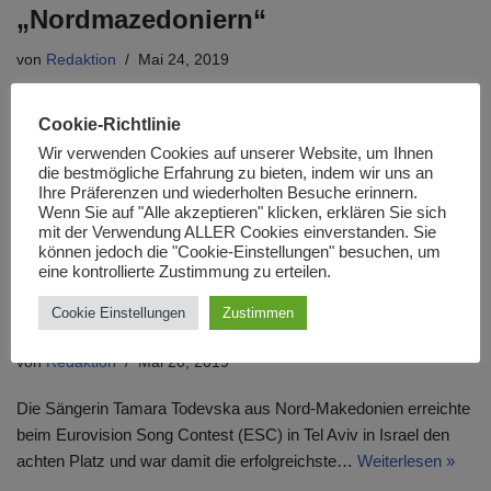
„Nordmazedoniern“
von
Redaktion
Mai 24, 2019
In einem heutigen Beitrag im Handelsblatt wird über einen
Cookie-Richtlinie
mazedonischen Koch berichtet, welcher in Nordmazedonien
Wir verwenden Cookies auf unserer Website, um Ihnen
traditionelle Gerichte mit Rezepten aus aller Welt kombiniert.
die bestmögliche Erfahrung zu bieten, indem wir uns an
Dies bedeutet…
Weiterlesen »
Ihre Präferenzen und wiederholten Besuche erinnern.
Wenn Sie auf "Alle akzeptieren" klicken, erklären Sie sich
mit der Verwendung ALLER Cookies einverstanden. Sie
Tamara Todevska aus Nord-
können jedoch die "Cookie-Einstellungen" besuchen, um
eine kontrollierte Zustimmung zu erteilen.
Makedonien erreichte beim ESC
Cookie Einstellungen
Zustimmen
achten Platz
von
Redaktion
Mai 20, 2019
Die Sängerin Tamara Todevska aus Nord-Makedonien erreichte
beim Eurovision Song Contest (ESC) in Tel Aviv in Israel den
achten Platz und war damit die erfolgreichste…
Weiterlesen »