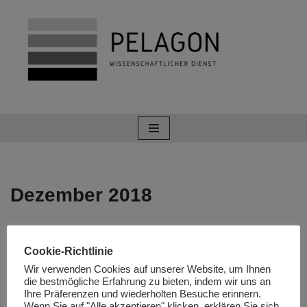
Zum
Inhalt
springen
Dezember 2018
Vor 100 Jahren: Die Proklamation
Cookie-Richtlinie
des Königreiches der Serben,
Wir verwenden Cookies auf unserer Website, um Ihnen
Kroaten und Slowenen
die bestmögliche Erfahrung zu bieten, indem wir uns an
Ihre Präferenzen und wiederholten Besuche erinnern.
(Jugoslawien I)
Wenn Sie auf "Alle akzeptieren" klicken, erklären Sie sich