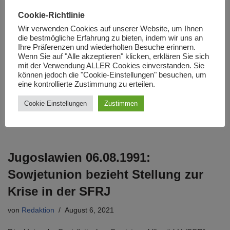
Slowenischer Staatspräsident Pahor
Cookie-Richtlinie
hofft auf Lösung im Kulturstreit um
Wir verwenden Cookies auf unserer Website, um Ihnen
Makedonien
die bestmögliche Erfahrung zu bieten, indem wir uns an
Ihre Präferenzen und wiederholten Besuche erinnern.
Wenn Sie auf "Alle akzeptieren" klicken, erklären Sie sich
von
Redaktion
August 6, 2021
mit der Verwendung ALLER Cookies einverstanden. Sie
können jedoch die "Cookie-Einstellungen" besuchen, um
Bei einem Treffen des slowenischen Staatspräsidenten Borut
eine kontrollierte Zustimmung zu erteilen.
Pahor mit seinen Amtskollegen aus Kroatien und Österreich
Cookie Einstellungen
Zustimmen
Mitte Juli 2021 sagte dieser, er gehe davon aus,
dass…
Weiterlesen »
Jugoslawien 06.08.1991:
Sowjetunion bezieht Stellung zur
Krise in der SFRJ
von
Redaktion
August 6, 2021