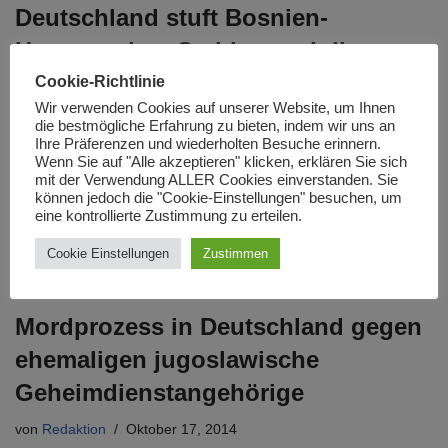
Deutschland stuft Bosnien-
Herzegowina, Serbien und die
Republik Makedonien nun offiziell
Cookie-Richtlinie
Wir verwenden Cookies auf unserer Website, um Ihnen
als sichere Herkunftsländer ein
die bestmögliche Erfahrung zu bieten, indem wir uns an
Ihre Präferenzen und wiederholten Besuche erinnern.
von
Redaktion
November 6, 2014
Wenn Sie auf "Alle akzeptieren" klicken, erklären Sie sich
mit der Verwendung ALLER Cookies einverstanden. Sie
Mit dem Inkraft treten eines entsprechenden Gesetzes gelten
können jedoch die "Cookie-Einstellungen" besuchen, um
eine kontrollierte Zustimmung zu erteilen.
für die Bundesrepublik Deutschland die Staaten Bosnien und
Herzegowina, Makedonien und Serbien als sichere
Cookie Einstellungen
Zustimmen
Herkunftsländer. Damit haben…
Weiterlesen »
Mordprozess in Deutschland gegen
ehemaligen jugoslawische
Geheimdienstangehörige
von
Redaktion
Oktober 17, 2014