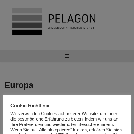
Zum
Inhalt
springen
Europa
EU-Parlamentsberichterstatter für
Cookie-Richtlinie
Makedonien, Richard Howitt, zu
Wir verwenden Cookies auf unserer Website, um Ihnen
die bestmögliche Erfahrung zu bieten, indem wir uns an
Besuch in Skopje
Ihre Präferenzen und wiederholten Besuche erinnern.
Wenn Sie auf "Alle akzeptieren" klicken, erklären Sie sich