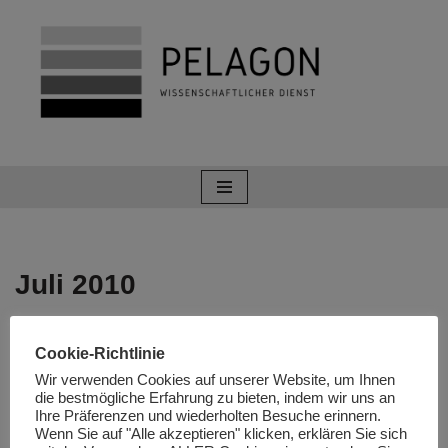
Zum
Inhalt
springen
Juli 2010
Kanada feiert den mazedonischen
Cookie-Richtlinie
Nationalfeiertag „Ilinden“
Wir verwenden Cookies auf unserer Website, um Ihnen
die bestmögliche Erfahrung zu bieten, indem wir uns an
Ihre Präferenzen und wiederholten Besuche erinnern.
von
Redaktion
Juli 29, 2010
Wenn Sie auf "Alle akzeptieren" klicken, erklären Sie sich