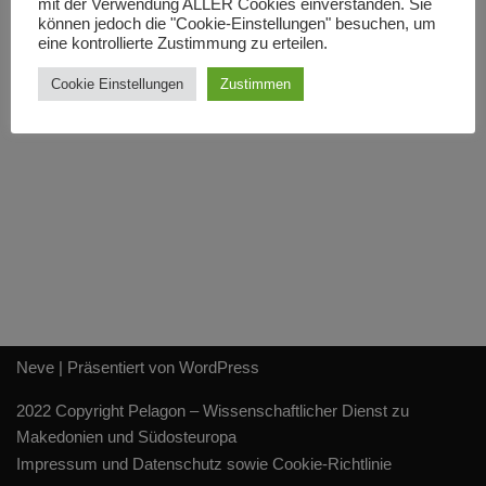
mit der Verwendung ALLER Cookies einverstanden. Sie
Der mazedonische Nationalfeiertag „Ilinden“ am 2. August 2010
können jedoch die "Cookie-Einstellungen" besuchen, um
wird in diesem Jahr erstmals auch von der kanadischen
eine kontrollierte Zustimmung zu erteilen.
Regierung mit einer Feierlichen Zeremonie gewürdigt, zu
Cookie Einstellungen
Zustimmen
Ehren…
Weiterlesen »
Neve
| Präsentiert von
WordPress
2022 Copyright Pelagon – Wissenschaftlicher Dienst zu
Makedonien und Südosteuropa
Impressum und Datenschutz sowie Cookie-Richtlinie