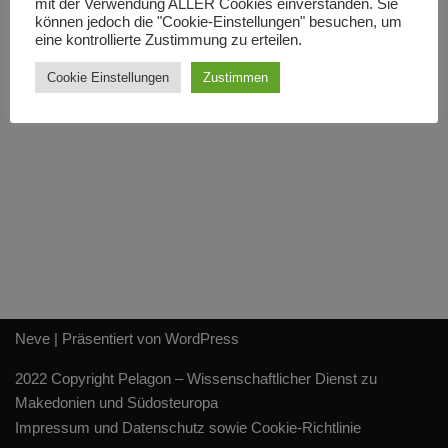
mit der Verwendung ALLER Cookies einverstanden. Sie
können jedoch die "Cookie-Einstellungen" besuchen, um
eine kontrollierte Zustimmung zu erteilen.
Cookie Einstellungen
Zustimmen
Neve
| Präsentiert von
WordPress
2022 Copyright Pelagon – Wissenschaftlicher Dienst zu
Makedonien und Südosteuropa
Impressum und Datenschutz sowie Cookie-Richtlinie