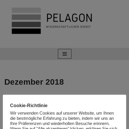
Zum
Inhalt
springen
Dezember 2018
Vor 100 Jahren: Die Proklamation
Cookie-Richtlinie
des Königreiches der Serben,
Wir verwenden Cookies auf unserer Website, um Ihnen
Kroaten und Slowenen
die bestmögliche Erfahrung zu bieten, indem wir uns an
Ihre Präferenzen und wiederholten Besuche erinnern.
(Jugoslawien I)
Wenn Sie auf "Alle akzeptieren" klicken, erklären Sie sich