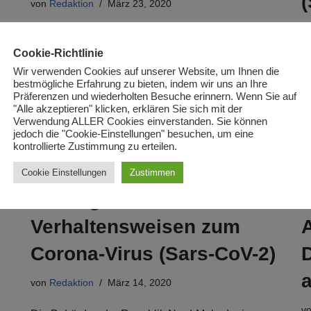
(
von
Redaktion
März 23, 2020
v
Derzeit sind in der Republik Nord-Makedonien 114
Cookie-Richtlinie
Personen nachweislich mit dem Corona-Virus
D
Wir verwenden Cookies auf unserer Website, um Ihnen die
(Sars-CoV-2) infiziert. Die Dunkelziffer dürfte
2
bestmögliche Erfahrung zu bieten, indem wir uns an Ihre
natürlich höher sein. Diese 114 Personen verteilen
Präferenzen und wiederholten Besuche erinnern. Wenn Sie auf
S
"Alle akzeptieren" klicken, erklären Sie sich mit der
sich…
Weiterlesen »
u
Verwendung ALLER Cookies einverstanden. Sie können
jedoch die "Cookie-Einstellungen" besuchen, um eine
kontrollierte Zustimmung zu erteilen.
Cookie Einstellungen
Zustimmen
Wichtige Hinweise und
Verhaltensweisen zum
Corona-Virus (Sars-CoV-2)
von
Redaktion
März 14, 2020
v