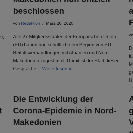
beschlossen
-
von
Redaktion
März 26, 2020
l
v
Alle 27 Mitgliedsstaaten der Europäischen Union
es
(EU) haben nun schriftlich dem Beginn von EU-
D
Beitrittsverhandlungen mit Albanien und Nord-
fü
Makedonien zugestimmt. Damit ist der Start dieser
M
Gespräche…
Weiterlesen »
ge
U
Die Entwicklung der
t
Corona-Epidemie in Nord-
Makedonien