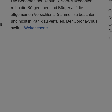
Die Behörden der Republik Nord-Makedonien
rufen die Bürgerinnen und Bürger auf die
G
allgemeinen Vorsichtsmaßnahmen zu beachten
N
und nicht in Panik zu verfallen. Der Corona-Virus
äß
C
stellt…
Weiterlesen »
D
i
u