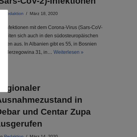
Sars-CoV-2)-Infektionen
on
Redaktion
März 18, 2020
ie Infektionen mit dem Corona-Virus (Sars-CoV-
) breiten sich auch in den südosteuropäischen
taaten aus. In Albanien gibt es 55, in Bosnien
nd Herzegowina 31, in…
Weiterlesen »
Regionaler
Ausnahmezustand in
Debar und Centar Zupa
ausgerufen
on
Redaktion
März 14, 2020