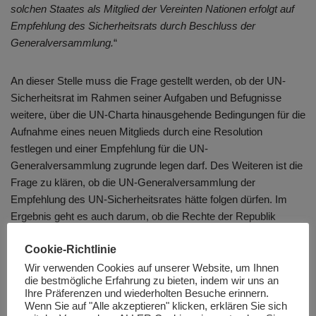
solchen Staates als Mitglied der Vereinten Nationen erfolgt auf
Empfehlung des Sicherheitsrats durch Beschluss der
Generalversammlung.
“
An dieser Stelle muss die Frage gestellt werden, ob der UN-
Sicherheitsrat im Rahmen seiner Aufgaben und Befugnisse
weitere, über die UN-Charta hinausgehende Bedingungen für die
Aufnahme eines neuen Mitglieds durch eine Resolution
festlegen und einer Empfehlung für die UN-
Generalversammlung zugrunde legen darf. Des Weiteren ist die
Frage zu klären, ob die UN-Generalversammlung der
Empfehlung des UN-Sicherheitsrates hätte folgen dürfen. Im
Ergebnis geht es auch darum, ob die Rechte der Republik
Makedonien bzw. der Republik Nord-Makedonien gemessen
Cookie-Richtlinie
am Völkerrecht durch die UN verletzt worden sind und ob dies
im Rahmen des Internationalen Gerichtshofes (IGH)
Wir verwenden Cookies auf unserer Website, um Ihnen
die bestmögliche Erfahrung zu bieten, indem wir uns an
überprüfbar bzw. angreifbar ist.
Ihre Präferenzen und wiederholten Besuche erinnern.
Wenn Sie auf "Alle akzeptieren" klicken, erklären Sie sich