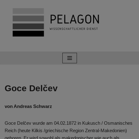
Zum
Inhalt
springen
Goce Delčev
von Andreas Schwarz
Goce Delčev wurde am 04.02.1872 in Kukusch / Osmanisches
Reich (heute Kilkis /griechische Region Zentral-Makedonien)
geboren. Er wird sowohl als makedonischer wie auch als