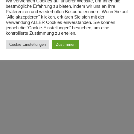
Wir verwenden Cookies auf unserer Website, um Ihnen die
bestmögliche Erfahrung zu bieten, indem wir uns an Ihre
r
Präferenzen und wiederholten Besuche erinnern. Wenn Sie auf
"Alle akzeptieren" klicken, erklären Sie sich mit der
Verwendung ALLER Cookies einverstanden. Sie können
jedoch die "Cookie-Einstellungen" besuchen, um eine
kontrollierte Zustimmung zu erteilen.
Cookie Einstellungen
Zustimmen
0