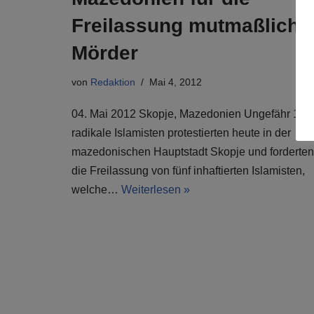
Freilassung mutmaßliche
Mörder
von
Redaktion
Mai 4, 2012
04. Mai 2012 Skopje, Mazedonien Ungefähr 150
radikale Islamisten protestierten heute in der
mazedonischen Hauptstadt Skopje und forderten
die Freilassung von fünf inhaftierten Islamisten,
welche…
Weiterlesen »