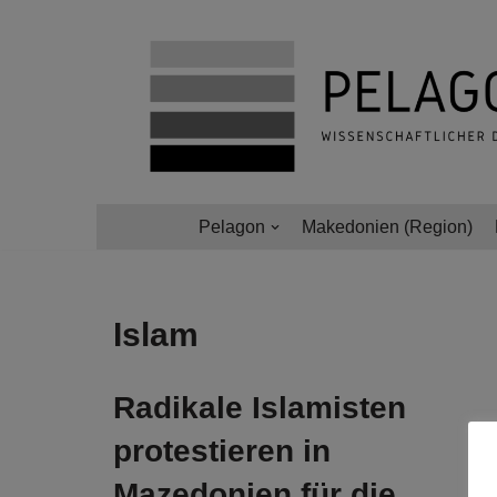
Zum
Inhalt
springen
Pelagon
Makedonien (Region)
Islam
Radikale Islamisten
protestieren in
Mazedonien für die