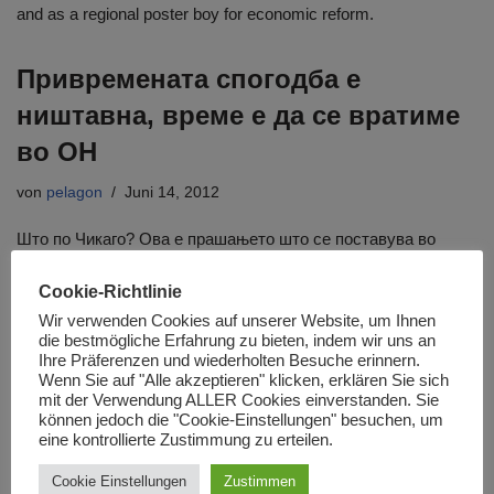
and as a regional poster boy for economic reform.
Привремената спогодба е
ништавна, време е да се вратиме
во ОН
von
pelagon
Juni 14, 2012
Што по Чикаго? Ова е прашањето што се поставува во
однос на понатамошната македонска стратегија за
Cookie-Richtlinie
надминување на наметнатиот проблем со името. И сега,
19…
Weiterlesen »
Wir verwenden Cookies auf unserer Website, um Ihnen
die bestmögliche Erfahrung zu bieten, indem wir uns an
Ihre Präferenzen und wiederholten Besuche erinnern.
Geringes Interesse an
Wenn Sie auf "Alle akzeptieren" klicken, erklären Sie sich
mit der Verwendung ALLER Cookies einverstanden. Sie
Existenzgründung in Mazedonien
können jedoch die "Cookie-Einstellungen" besuchen, um
eine kontrollierte Zustimmung zu erteilen.
bei Jugendlichen
Cookie Einstellungen
Zustimmen