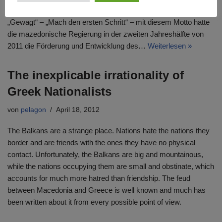
von
pelagon
Juni 4, 2012
„Gewagt“ – „Mach den ersten Schritt“ – mit diesem Motto hatte
die mazedonische Regierung in der zweiten Jahreshälfte von
2011 die Förderung und Entwicklung des…
Weiterlesen »
The inexplicable irrationality of
Greek Nationalists
von
pelagon
April 18, 2012
The Balkans are a strange place. Nations hate the nations they
border and are friends with the ones they have no physical
contact. Unfortunately, the Balkans are big and mountainous,
while the nations occupying them are small and obstinate, which
accounts for much more hatred than friendship. The feud
between Macedonia and Greece is well known and much has
been written about it from every possible point of view.