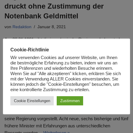
druckt ohne Zustimmung der
Notenbank Geldmittel
von
Redaktion
Januar 8, 2021
Am 08.01.1991 gibt die jugoslawische Regierung bekannt, dass
die Sozialistische Republik Serbien ohne Zustimmung der
Cookie-Richtlinie
Nationalbank der „Sozialistisch Föderativen Republik
Wir verwenden Cookies auf unserer Website, um Ihnen
Jugoslawien“ („SFRJ“) Geldmittel im Wert…
Weiterlesen »
die bestmögliche Erfahrung zu bieten, indem wir uns an
Ihre Präferenzen und wiederholten Besuche erinnern.
Wenn Sie auf "Alle akzeptieren" klicken, erklären Sie sich
So sieht die neue Regierung in
mit der Verwendung ALLER Cookies einverstanden. Sie
können jedoch die "Cookie-Einstellungen" besuchen, um
Nord-Mazedonien aus
eine kontrollierte Zustimmung zu erteilen.
von
Redaktion
August 31, 2020
Cookie Einstellungen
Zustimmen
Der alte und neue Ministerpräsident von Nord-Mazedonien hat
seine Regierung vorgestellt. Acht neue, sechs bisherige und fünf
frühere Minister mit Erfahrungen aus unterschiedlichen
Ressorts werden…
Weiterlesen »