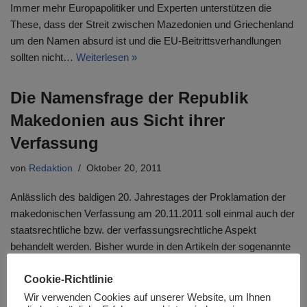
Immer mehr Europapolitiker und Experten unterstützen die
These, dass der Streit zwischen Mazedonien und Griechenland
um den Namen absurd ist und die EU-Beitrittsverhandlungen
sollten nicht…
Weiterlesen »
Die Namensfrage der Republik
Makedonien aus Sicht ihrer
Verfassung
von
Redaktion
Oktober 20, 2011
Anlässlich des baldigen 20. Jahrestages der Proklamation der
makedonischen Verfassung am 20.11.2011 soll einmal auch der
staatsrechtliche bzw. der verfassungsrechtliche Aspekt
behandelt werden. Bisher wurde in den Artikeln der sogenannte
Namensstreit zwischen der Hellenischen Republik
Cookie-Richtlinie
(Griechenland) und der Republik Makedonien sowie die daraus
resultierende Namensfrage für die Republik Makedonien
Wir verwenden Cookies auf unserer Website, um Ihnen