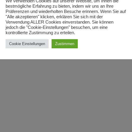
Wir verwenden Cookies auf unserer Website, um Ihnen die
bestmögliche Erfahrung zu bieten, indem wir uns an Ihre
Präferenzen und wiederholten Besuche erinnern. Wenn Sie auf
von
Redaktion
September 18, 2013
v
"Alle akzeptieren" klicken, erklären Sie sich mit der
ng
Verwendung ALLER Cookies einverstanden. Sie können
Der Sonderbeauftragte des Generalsekretärs der
0
jedoch die "Cookie-Einstellungen" besuchen, um eine
kontrollierte Zustimmung zu erteilen.
Vereinten Nationen (VN) im sogenannten
e
Namensstreit, Matthew Nimetz, kam zu
A
Cookie Einstellungen
Zustimmen
Gesprächen nach Athen und Skopje. Am
m
09.09.2013 führte er Gespräche…
Weiterlesen »
f