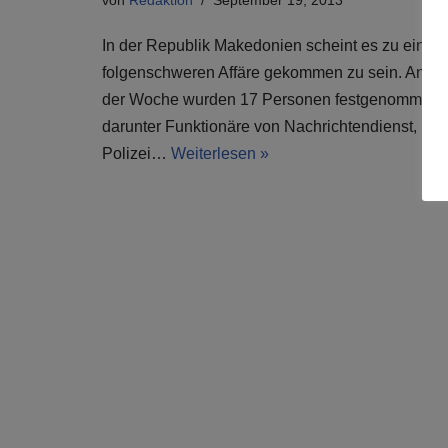
von
Redaktion
September 19, 2013
In der Republik Makedonien scheint es zu einer
folgenschweren Affäre gekommen zu sein. Anfa
der Woche wurden 17 Personen festgenommen,
darunter Funktionäre von Nachrichtendienst,
Polizei…
Weiterlesen »