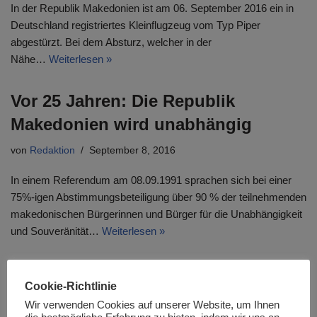
In der Republik Makedonien ist am 06. September 2016 ein in
Deutschland registriertes Kleinflugzeug vom Typ Piper
abgestürzt. Bei dem Absturz, welcher in der
Nähe…
Weiterlesen »
Vor 25 Jahren: Die Republik
Makedonien wird unabhängig
von
Redaktion
September 8, 2016
In einem Referendum am 08.09.1991 sprachen sich bei einer
75%-igen Abstimmungsbeteiligung über 90 % der teilnehmenden
makedonischen Bürgerinnen und Bürger für die Unabhängigkeit
und Souveränität…
Weiterlesen »
Der futuristische Artikel: 50 Jahre
Cookie-Richtlinie
Unabhängigkeit der Republik
Wir verwenden Cookies auf unserer Website, um Ihnen