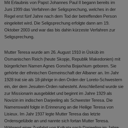
Mit Erlaubnis von Papst Johannes Paul II begann bereits im
Juni 1999 das Verfahren der Seligsprechung, welches in der
Regel erst fünf Jahre nach dem Tod der betreffenden Person
eingeleitet wird. Die Seligsprechung erfolgte dann am 19.
Oktober 2003 und war das bis dahin kürzeste Verfahren zur
Seligsprechung.
Mutter Teresa wurde am 26. August 1910 in Üsküb im
Osmanischen Reich (heute Skopje, Republik Makedonien) mit
bürgerlichen Namen Agnes Gonxha Bojaxhium geboren. Sie
gehörte der ethnischen Gemeinschaft der Albaner an. Im Jahr
1928 trat sie als 18-jährige in den Orden der Loreto-Schwestern
ein, der dem Jesuiten-Orden nahesteht. Anschließend wurde sie
zur Missionarin ausgebildet und beginnt im Jahre 1929 als
Novizin im indischen Darjeeling als Schwester Teresa. Die
Namenswahl folgte in Erinnerung an die Heilige Teresa von
Lisieux. Im Jahr 1937 legte Mutter Teresa das letzte
Ordensgelübde an und nannte sich fortan Mutter Teresa.
Während einer Zugfahrt von Kolkata nach Darjeeling im Jahre