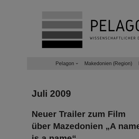
Zum
Inhalt
springen
Pelagon
Makedonien (Region)
Juli 2009
Neuer Trailer zum Film
über Mazedonien „A nam
is a name“