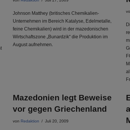
von
Redaktion
Juli 27, 2009
v
Johnson Matthey (britisches Chemikalien-
Unternehmen im Bereich Katalyse, Edelmetalle,
D
feine Chemikalien) wird in der mazedonischen
.
r
Wirtschaftszone „Bunardzik“ die Produktion im
m
August aufnehmen.
t
G
F
M
a
F
Mazedonien legt Beweise
vor gegen Griechenland
a
von
Redaktion
Juli 20, 2009