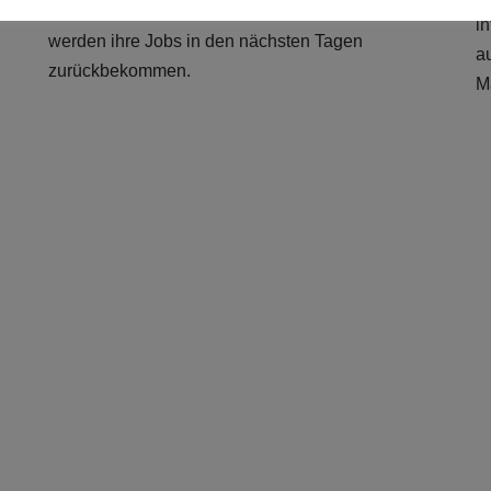
wieder in Betrieb gehen und fast 200 Arbeiter
i
werden ihre Jobs in den nächsten Tagen
au
zurückbekommen.
M