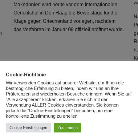
v
Makedonien wird heute vor dem Internationalen
Gerichtshof in Den Haag die Beweislage für die
N
Klage gegen Griechenland vorlegen, nachdem
P
das Verfahren im Januar 09 offiziell eröffnet wurde.
n
g
R
h
Ko
A
Cookie-Richtlinie
Wir verwenden Cookies auf unserer Website, um Ihnen die
e
Produktion wird bei
bestmögliche Erfahrung zu bieten, indem wir uns an Ihre
Präferenzen und wiederholten Besuche erinnern. Wenn Sie auf
Silmak wieder fortgesetzt
"Alle akzeptieren" klicken, erklären Sie sich mit der
Verwendung ALLER Cookies einverstanden. Sie können
jedoch die "Cookie-Einstellungen" besuchen, um eine
von
Redaktion
Juli 13, 2009
kontrollierte Zustimmung zu erteilen.
v
Nach einer Schließung vor vier Monaten soll der
Cookie Einstellungen
Zustimmen
Eisensilikonerzeuger Silmak in Mazedonien
A