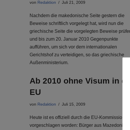
von
Redaktion
Juli 21, 2009
Nachdem die makedonische Seite gestern die
Beweise schriftlich vorgelegt hat, wird nun die
griechische Seite die vorgelegten Beweise prüfe
und bis zum 20. Januar 2010 Gegenpunkte
aufführen, um sich vor dem internationalen
Gerichtshof zu verteidigen, so das griechische
Außenministerium.
Ab 2010 ohne Visum in di
EU
von
Redaktion
Juli 15, 2009
Heute ist es offiziell durch die EU-Kommission
vorgeschlagen worden: Bürger aus Mazedonien,