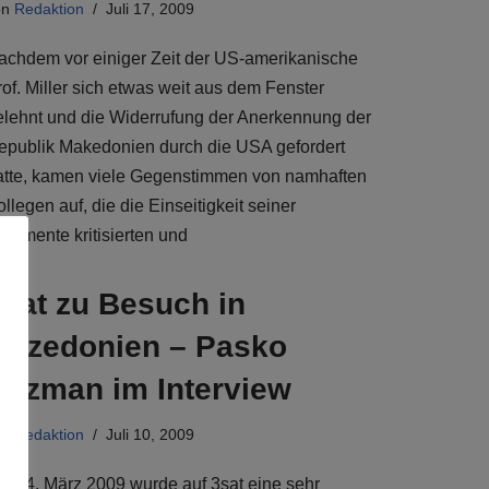
on
Redaktion
Juli 17, 2009
achdem vor einiger Zeit der US-amerikanische
rof. Miller sich etwas weit aus dem Fenster
elehnt und die Widerrufung der Anerkennung der
epublik Makedonien durch die USA gefordert
atte, kamen viele Gegenstimmen von namhaften
llegen auf, die die Einseitigkeit seiner
rgumente kritisierten und
3sat zu Besuch in
Mazedonien – Pasko
Kuzman im Interview
on
Redaktion
Juli 10, 2009
m 04. März 2009 wurde auf 3sat eine sehr