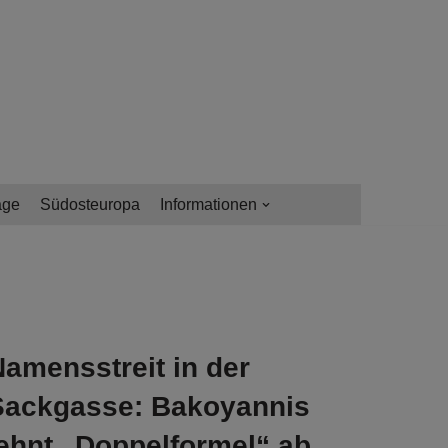
age
Südosteuropa
Informationen
amensstreit in der
Sackgasse: Bakoyannis
lehnt „Doppelformel“ ab