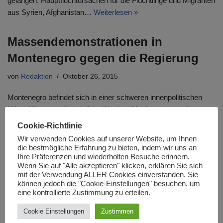
gelangen. Hauptfluchtursachen für die Flüchtlinge und Migranten
aus Syrien, Afghanistan…
Weiterlesen »
Massendemonstrationen in
Montenegro gegen die Regierung
von
Redaktion
Oktober 26, 2015
Montenegro befindet sich in einer schweren innenpolitischen
Krise. Hintergrund sind die politischen Machtstrukturen in
Montenegro, die zu Korruption und Klientelismus führen. Die aus
Cookie-Richtlinie
dem „Bund…
Weiterlesen »
Wir verwenden Cookies auf unserer Website, um Ihnen
die bestmögliche Erfahrung zu bieten, indem wir uns an
Ihre Präferenzen und wiederholten Besuche erinnern.
Verhandlung zur Lösung der
Wenn Sie auf "Alle akzeptieren" klicken, erklären Sie sich
mit der Verwendung ALLER Cookies einverstanden. Sie
politischen Krise in der Republik
können jedoch die "Cookie-Einstellungen" besuchen, um
eine kontrollierte Zustimmung zu erteilen.
Makedonien soll weitergehen
Cookie Einstellungen
Zustimmen
von
Redaktion
Oktober 24, 2015