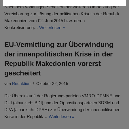
Nach dem vorläufigen Scheitern der weiteren Umsetzung der
Vereinbarung zur Lösung der politischen Krise in der Republik
Makedonien vom 02. Juni 2015 bzw. deren
Konkretisierung…
Weiterlesen »
EU-Vermittlung zur Überwindung
der innenpolitischen Krise in der
Republik Makedonien vorerst
gescheitert
von
Redaktion
Oktober 22, 2015
Die Übereinkunft der Regierungsparteien VMRO-DPMNE und
DUI (albanisch: BDI) und der Oppositionsparteien SDSM und
DPA (albanisch: DPSH) zur Überwindung der innenpolitischen
Krise in der Republik…
Weiterlesen »