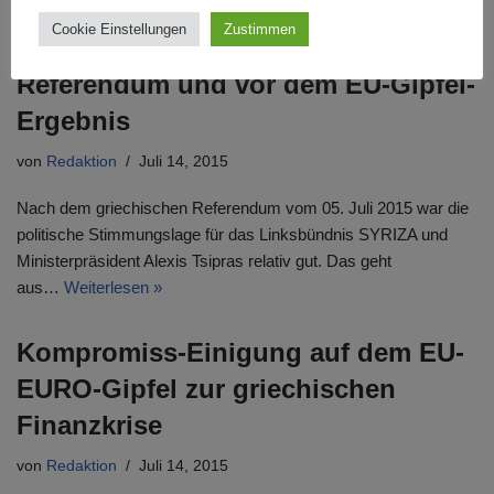
Politische Stimmungslage in
Cookie Einstellungen
Zustimmen
Griechenland nach dem
Referendum und vor dem EU-Gipfel-
Ergebnis
von
Redaktion
Juli 14, 2015
Nach dem griechischen Referendum vom 05. Juli 2015 war die
politische Stimmungslage für das Linksbündnis SYRIZA und
Ministerpräsident Alexis Tsipras relativ gut. Das geht
aus…
Weiterlesen »
Kompromiss-Einigung auf dem EU-
EURO-Gipfel zur griechischen
Finanzkrise
von
Redaktion
Juli 14, 2015