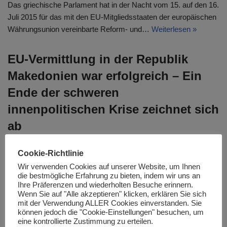
Das griechische Parlament hat in der Nacht vom 15. auf den 16.
Juli 2015 für das mit den EU-Mitgliedsstaaten der europäischen
Währungsunion vereinbarte Reform- und…
Weiterlesen »
EU-Vermittlung in der Republik
Makedonien war erfolgreich – Ein
Ende der schweren
innenpolitischen Krise zeichnet sich
ab
von
Redaktion
Juli 15, 2015
Cookie-Richtlinie
Seit der letzten Parlamentswahl am 27. April 2014 befand sich
Wir verwenden Cookies auf unserer Website, um Ihnen
die bestmögliche Erfahrung zu bieten, indem wir uns an
die Republik Makedonien in einer schweren innenpolitischen
Ihre Präferenzen und wiederholten Besuche erinnern.
Krise. Ein erster Durchbruch zur Beendigung der
Wenn Sie auf "Alle akzeptieren" klicken, erklären Sie sich
Krise…
Weiterlesen »
mit der Verwendung ALLER Cookies einverstanden. Sie
können jedoch die "Cookie-Einstellungen" besuchen, um
eine kontrollierte Zustimmung zu erteilen.