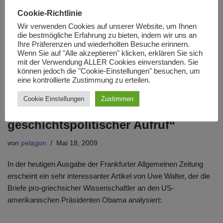
Forum in Ohrid
Cookie-Richtlinie
von
Redaktion
Mai 26, 2009
Wir verwenden Cookies auf unserer Website, um Ihnen
die bestmögliche Erfahrung zu bieten, indem wir uns an
Im mazedonischen Ohrid findet am 26. Mai 2009 das
Ihre Präferenzen und wiederholten Besuche erinnern.
Wenn Sie auf "Alle akzeptieren" klicken, erklären Sie sich
Mazedonisch-Türkische Business Forum statt, welches von der
mit der Verwendung ALLER Cookies einverstanden. Sie
mazedonischen Regierung organisiert ist. Der Direktor der
können jedoch die "Cookie-Einstellungen" besuchen, um
mazedonischen Agentur…
Weiterlesen »
eine kontrollierte Zustimmung zu erteilen.
Cookie Einstellungen
Zustimmen
Aus der FAZ: „Ein peinlicher
geschichtspolitischer Aufruf“
von
pelagon
Mai 18, 2009
In der heutigen Ausgabe der Frankfurter Allgemeinen Zeitung
erscheint ein sehr interessanter Artikel von Uwe Walter, der die
Briefe pro-griechsicher Wissenschaftler an den US-
amerikanischen Präsidenten Obama analysiert: