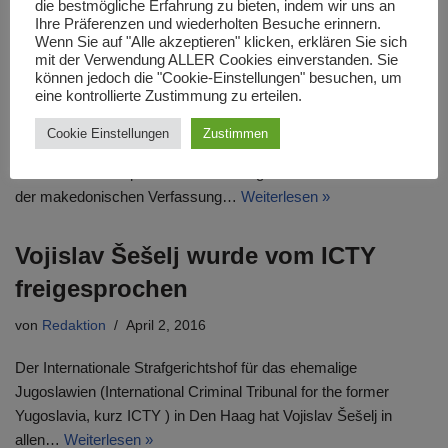
die bestmögliche Erfahrung zu bieten, indem wir uns an
Ihre Präferenzen und wiederholten Besuche erinnern.
Das makedonische Parlament hat
Wenn Sie auf "Alle akzeptieren" klicken, erklären Sie sich
mit der Verwendung ALLER Cookies einverstanden. Sie
sich aufgelöst
können jedoch die "Cookie-Einstellungen" besuchen, um
eine kontrollierte Zustimmung zu erteilen.
von
Redaktion
April 8, 2016
Cookie Einstellungen
Zustimmen
In der Nacht vom 06. auf den 07. April 2016 hat sich das
Parlament der Republik Makedonien gemäß Artikel 63 Absatz 6
der makedonischen Verfassung…
Weiterlesen »
Vojislav Šešelj wurde vom ICTY
freigesprochen
von
Redaktion
April 2, 2016
Der Internationale Strafgerichtshof für das ehemalige
Jugoslawien (International Criminal Tribunal for the former
Yugoslavia, kurz ICTY ) in Den Haag hat Vojislav Šešelj in
allen…
Weiterlesen »