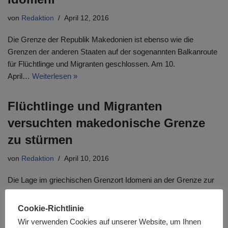
von
Redaktion
April 12, 2016
Die Grenze der Republik Makedonien ist ebenso wie die
Grenzen der anderen Staaten auf der sogenannten Balkanroute
für Flüchtlinge und Migranten geschlossen. Am 10.
April…
Weiterlesen »
Flüchtlinge und Migranten
versuchten makedonische Grenze
zu stürmen
von
Redaktion
April 10, 2016
Die Lage im griechischen Grenzort Idomeni an der Grenze zur
Republik Makedonien ist weiterhin angespannt. Etwa 11.000
Flüchtlinge und Migranten harren dort unter
Cookie-Richtlinie
menschenunwürdigen Bedingungen…
Weiterlesen »
Wir verwenden Cookies auf unserer Website, um Ihnen