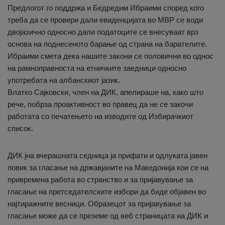
Предлогот го поддржа и Бедредим Ибраими според кого
треба да се провери дали евиденцијата во МВР се води
двојазично односно дали податоците се внесуваат врз
основа на поднесеното барање од страна на барателите.
Ибраими смета дека нашите закони се половични во однос
на рамноправноста на етничките заедници односно
употребата на албанскиот јазик.
Влатко Сајковски, член на ДИК, апелираше на, како што
рече, побрза проактивност во правец да не се закочи
работата со печатењето на изводите од Избирачкиот
список.
ДИК јна вчерашната седница ја прифати и одлуката јавен
повик за гласање на државјаните на Македонија кои се на
привремена работа во странство и за пријавување за
гласање на претседателските избори да биде објавен во
најтиражните весници. Образецот за пријавување за
гласање може да се преземе од веб страницата на ДИК и