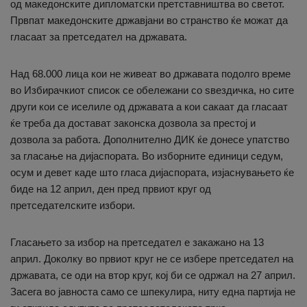
од македонските дипломатски претставништва во светот.
Првпат македонските државјани во странство ќе можат да
гласаат за претседател на државата.
Над 68.000 лица кои не живеат во државата подолго време
во Избирачкиот список се обележани со ѕвездичка, но сите
други кои се иселиле од државата а кои сакаат да гласаат
ќе треба да достават законска дозвола за престој и
дозвола за работа. Дополнително ДИК ќе донесе упатство
за гласање на дијаспората. Во изборните единици седум,
осум и девет каде што гласа дијаспората, изјаснувањето ќе
биде на 12 април, ден пред првиот круг од
претседателските избори.
Гласањето за избор на претседател е закажано на 13
април. Доколку во првиот круг не се избере претседател на
државата, се оди на втор круг, кој би се одржал на 27 април.
Засега во јавноста само се шпекулира, ниту една партија не