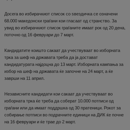
Досега во избирачкиот список со ѕвездичка се означени
68.000 македонски граѓани кои гласаат од странство. За
увид во избирачкиот список граѓаните имаат рок од 20 дена,
поточно од 16 февруари до 7 март.
Кандидатите коишто сакаат да учествуваат во изборната
трка за шеф на државата треба да ја достават
кандидатурата најдоцна до 13 март. Изборната кампања за
избор на шеф на државата ќе започне на 24 март, а ќе
заврши на 11 април.
Независните кандидати кои сакаат да учествуваат во
изборната трка ќе треба да соберат 10.000 потписи од
граѓани или да имаат поддршка од 30 пратеници. Рокот за
собирање потписи во подрачните единици на ДИК ќе почне
на 16 февруари и ќе трае до 2 март.