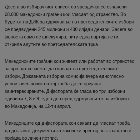
Досега во избирачкиот список со ѕвездичка се означени
68.000 македонски граѓани кои гласаат од странство. Во
буџетот на ДИК за одржување на претседателските избори
се предвидени 245 милиони и 430 илјади денари. Засега во
јавноста само се шпекулира, ниту една партија не ги
открила адутите во претседателската трка
Македонските граѓани кои живеат или работат во странство
за прв пат ќе можат да гласаат на претседателските
избори. Државната изборна комисија вчера едногласно
усвои јавен повик на кој треба да се пријават
заинтересираните. Дијаспората ќе гласа во три изборни
единици 7, 8 и 9, еден ден пред одржувањето на изборите
во Македонија, на 12-ти април.
Македонците од дијаспората кои сакаат да гласаат треба
да достават документи за законски престој во странство и
пријава со личен потпис.