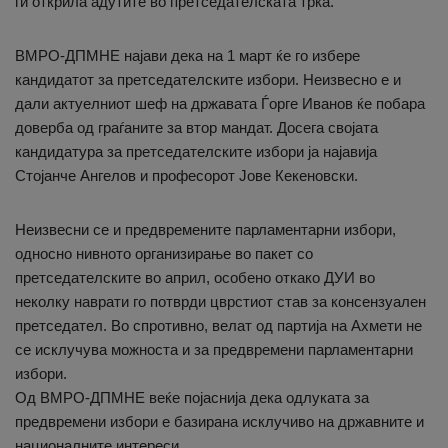
ги открила адутите во претседателската трка.
ВМРО-ДПМНЕ најави дека на 1 март ќе го избере
кандидатот за претседателските избори. Неизвесно е и
дали актуелниот шеф на државата Ѓорге Иванов ќе побара
доверба од граѓаните за втор мандат. Досега својата
кандидатура за претседателските избори ја најавија
Стојанче Ангелов и професорот Јове Кекеновски.
Неизвесни се и предвремените парламентарни избори,
односно нивното организирање во пакет со
претседателските во април, особено откако ДУИ во
неколку наврати го потврди цврстиот став за консензуален
претседател. Во спротивно, велат од партија на Ахмети не
се исклучува можноста и за предвремени парламентарни
избори.
Од ВМРО-ДПМНЕ веќе појаснија дека одлуката за
предвремени избори е базирана исклучиво на државните и
националните интереси.