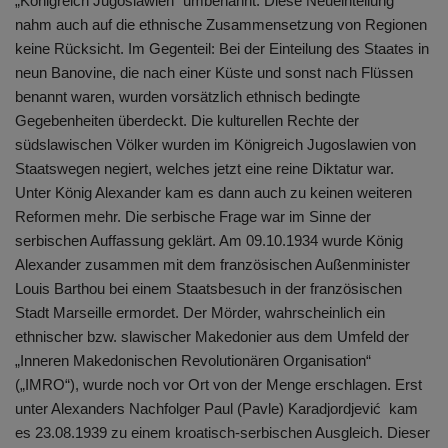
„Königreich Jugoslawien“ umbenannt. Diese Neueinteilung
nahm auch auf die ethnische Zusammensetzung von Regionen
keine Rücksicht. Im Gegenteil: Bei der Einteilung des Staates in
neun Banovine, die nach einer Küste und sonst nach Flüssen
benannt waren, wurden vorsätzlich ethnisch bedingte
Gegebenheiten überdeckt. Die kulturellen Rechte der
südslawischen Völker wurden im Königreich Jugoslawien von
Staatswegen negiert, welches jetzt eine reine Diktatur war.
Unter König Alexander kam es dann auch zu keinen weiteren
Reformen mehr. Die serbische Frage war im Sinne der
serbischen Auffassung geklärt. Am 09.10.1934 wurde König
Alexander zusammen mit dem französischen Außenminister
Louis Barthou bei einem Staatsbesuch in der französischen
Stadt Marseille ermordet. Der Mörder, wahrscheinlich ein
ethnischer bzw. slawischer Makedonier aus dem Umfeld der
„Inneren Makedonischen Revolutionären Organisation“
(„IMRO“), wurde noch vor Ort von der Menge erschlagen. Erst
unter Alexanders Nachfolger Paul (Pavle) Karadjordjević kam
es 23.08.1939 zu einem kroatisch-serbischen Ausgleich. Dieser