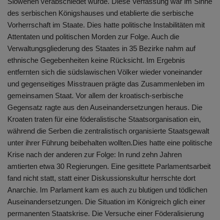
Slowenen verabschiedet wurde. Diese Verfassung war im Sinne
des serbischen Königshauses und etablierte die serbische
Vorherrschaft im Staate. Dies hatte politische Instabilitäten mit
Attentaten und politischen Morden zur Folge. Auch die
Verwaltungsgliederung des Staates in 35 Bezirke nahm auf
ethnische Gegebenheiten keine Rücksicht. Im Ergebnis
entfernten sich die südslawischen Völker wieder voneinander
und gegenseitiges Misstrauen prägte das Zusammenleben im
gemeinsamen Staat. Vor allem der kroatisch-serbische
Gegensatz ragte aus den Auseinandersetzungen heraus. Die
Kroaten traten für eine föderalistische Staatsorganisation ein,
während die Serben die zentralistisch organisierte Staatsgewalt
unter ihrer Führung beibehalten wollten.Dies hatte eine politische
Krise nach der anderen zur Folge: In rund zehn Jahren
amtierten etwa 30 Regierungen. Eine gesittete Parlamentsarbeit
fand nicht statt, statt einer Diskussionskultur herrschte dort
Anarchie. Im Parlament kam es auch zu blutigen und tödlichen
Auseinandersetzungen. Die Situation im Königreich glich einer
permanenten Staatskrise. Die Versuche einer Föderalisierung