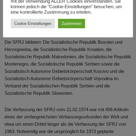
mit der Verwendung ALLER Cookies einverstanden. Sie
Serbien befanden, gegründet auf die Macht und die
können jedoch die "Cookie-Einstellungen" besuchen, um
eine kontrollierte Zustimmung zu erteilen.
Selbstverwaltung der Arbeiterklasse und allen arbeitenden
Menschen, sowie eine sozialistisch sich selbstverwaltende
Cookie Einstellungen
Zustimmen
demokratische Gemeinschaft der arbeitenden Menschen und
Bürger sowie gleichberechtigter Nationen und Nationalitäten
“.
Die SFRJ bildeten: Die Sozialistische Republik Bosnien und
Herzegowina, die Sozialistische Republik Kroatien, die
Sozialistische Republik Makedonien, die Sozialistische Republik
Montenegro, die Sozialistische Republik Serbien sowie die
Sozialistisch Autonome Gebietskörperschaft Kosovo und die
Sozialistisch Autonome Gebietskörperschaft Vojvodina im
Verband der Sozialistischen Republik Serbien und die
Sozialistische Republik Slowenien.
Die Verfassung der SFRJ vom 21.02.1974 war mit 406 Artikeln
eines der umfangreichsten Verfassungsurkunden der Welt und
etwa um einen Drittel länger als die Verfassung der SFRJ von
1963. Notwendig war die ursprünglich für 1973 geplante