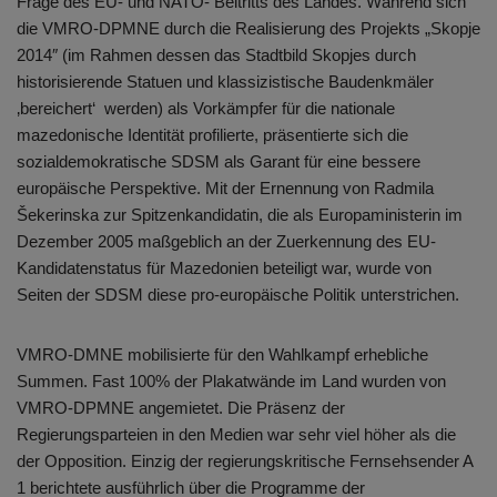
Frage des EU- und NATO- Beitritts des Landes. Während sich
die VMRO-DPMNE durch die Realisierung des Projekts „Skopje
2014″ (im Rahmen dessen das Stadtbild Skopjes durch
historisierende Statuen und klassizistische Baudenkmäler
‚bereichert‘ werden) als Vorkämpfer für die nationale
mazedonische Identität profilierte, präsentierte sich die
sozialdemokratische SDSM als Garant für eine bessere
europäische Perspektive. Mit der Ernennung von Radmila
Šekerinska zur Spitzenkandidatin, die als Europaministerin im
Dezember 2005 maßgeblich an der Zuerkennung des EU-
Kandidatenstatus für Mazedonien beteiligt war, wurde von
Seiten der SDSM diese pro-europäische Politik unterstrichen.
VMRO-DMNE mobilisierte für den Wahlkampf erhebliche
Summen. Fast 100% der Plakatwände im Land wurden von
VMRO-DPMNE angemietet. Die Präsenz der
Regierungsparteien in den Medien war sehr viel höher als die
der Opposition. Einzig der regierungskritische Fernsehsender A
1 berichtete ausführlich über die Programme der