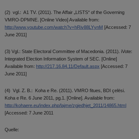
(2) vgl.: A1 TV. (2011). The Affair „LISTS“ of the Governing
VMRO-DPMNE. [Online Video] Available from:
http://www.youtube.com/watch?v=hRiv88LYynM
[Accessed: 7
June 2011]
(3) Vgl.: State Electoral Committee of Macedonia. (2011). iVote:
Integrated Election Information System of SEC. [Online]
Available from:
http://217.16.84.11/Default.aspx
[Accessed: 7
June 2011]
(4) Vgl. Z. B.: Koha e Re. (2011). VMRO fitues, BDI çelësi.
Koha e Re. 6 June 2011, pg.1. [Online]. Available from:
http://kohaere.eu/index.php/lajme/zgjedhjet_2011/14865.html
[Accessed: 7 June 2011
Quelle: