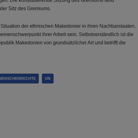
gen. Die konstituierende Sitzung des Gremiums fand
h der Sitz des Gremiums.
 Situation der ethnischen Makedonier in ihren Nachbarstaaten,
emenschwerpunkt ihrer Arbeit sein. Selbstverständlich ist die
ublik Makedonien von grundsätzlicher Art und betrifft die
MENSCHENRECHTE
UN