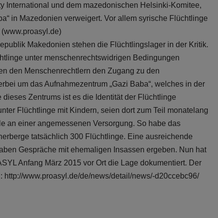
y International und dem mazedonischen Helsinki-Komitee,
ba“ in Mazedonien verweigert. Vor allem syrische Flüchtlinge
k (www.proasyl.de)
epublik Makedonien stehen die Flüchtlingslager in der Kritik.
tlinge unter menschenrechtswidrigen Bedingungen
en den Menschenrechtlern den Zugang zu den
hierbei um das Aufnahmezentrum „Gazi Baba“, welches in der
ieses Zentrums ist es die Identität der Flüchtlinge
runter Flüchtlinge mit Kindern, seien dort zum Teil monatelang
fehle an einer angemessenen Versorgung. So habe das
rberge tatsächlich 300 Flüchtlinge. Eine ausreichende
s haben Gespräche mit ehemaligen Insassen ergeben. Nun hat
SYL Anfang März 2015 vor Ort die Lage dokumentiert. Der
n: http://www.proasyl.de/de/news/detail/news/-d20ccebc96/