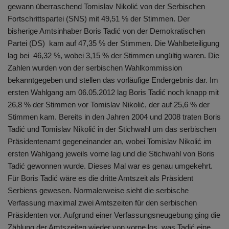
gewann überraschend Tomislav Nikolić von der Serbischen
Fortschrittspartei (SNS) mit 49,51 % der Stimmen. Der
bisherige Amtsinhaber Boris Tadić von der Demokratischen
Partei (DS) kam auf 47,35 % der Stimmen. Die Wahlbeteiligung
lag bei 46,32 %, wobei 3,15 % der Stimmen ungültig waren. Die
Zahlen wurden von der serbischen Wahlkommission
bekanntgegeben und stellen das vorläufige Endergebnis dar. Im
ersten Wahlgang am 06.05.2012 lag Boris Tadić noch knapp mit
26,8 % der Stimmen vor Tomislav Nikolić, der auf 25,6 % der
Stimmen kam. Bereits in den Jahren 2004 und 2008 traten Boris
Tadić und Tomislav Nikolić in der Stichwahl um das serbischen
Präsidentenamt gegeneinander an, wobei Tomislav Nikolić im
ersten Wahlgang jeweils vorne lag und die Stichwahl von Boris
Tadić gewonnen wurde. Dieses Mal war es genau umgekehrt.
Für Boris Tadić wäre es die dritte Amtszeit als Präsident
Serbiens gewesen. Normalerweise sieht die serbische
Verfassung maximal zwei Amtszeiten für den serbischen
Präsidenten vor. Aufgrund einer Verfassungsneugebung ging die
Zählung der Amtszeiten wieder von vorne los, was Tadić eine