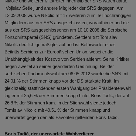
Nikolić und weiterer Mitstreiter innerhalb der SRS waren dafür,
Vojislav Šešelj und andere Mitglieder der SRS dagegen. Am
12.09.2008 wurde Nikolić mit 17 weiteren zum Teil hochrangigen
Mitgliedern aus der SRS ausgeschlossen, woraufhin er und die
aus der SRS ausgeschlossenen am 10.10.2008 die Serbische
Fortschrittspartei (SNS) gründeten. Seitdem tritt Tomislav
Nikolić deutlich gemäßigter auf und ist Befürworter eines
Beitritts Serbiens zur Europäischen Union, wobei er die
Unabhängigkeit des Kosovo von Serbien ablehnt. Seine Kritiker
hegen Zweifel an seiner geänderten Gesinnung. Bei der
serbischen Parlamentswahl am 06.05.2012 wurde die SNS mit
24,01 % der Stimmen knapp vor der DS stärkste Kraft. Im
gleichzeitig stattfindenden ersten Wahlgang der Präsidentenwahl
lag er mit 25,6 % der Stimmen knapp hinter Boris Tadić, der auf
26,8 % der Stimmen kam. In der Stichwahl siegte jedoch
Tomislav Nikolic mit 49,51 % der Stimmen knapp und
unerwartet gegen den als Favoriten geltenden Boris Tadić.
Boris Tadić, der unerwartete Wahlverlierer