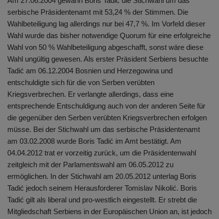
Am 27.06.2004 gewann Boris Tadić die Stichwahl um das
serbische Präsidentenamt mit 53,24 % der Stimmen. Die
Wahlbeteiligung lag allerdings nur bei 47,7 %. Im Vorfeld dieser
Wahl wurde das bisher notwendige Quorum für eine erfolgreiche
Wahl von 50 % Wahlbeteiligung abgeschafft, sonst wäre diese
Wahl ungültig gewesen. Als erster Präsident Serbiens besuchte
Tadić am 06.12.2004 Bosnien und Herzegowina und
entschuldigte sich für die von Serben verübten
Kriegsverbrechen. Er verlangte allerdings, dass eine
entsprechende Entschuldigung auch von der anderen Seite für
die gegenüber den Serben verübten Kriegsverbrechen erfolgen
müsse. Bei der Stichwahl um das serbische Präsidentenamt
am 03.02.2008 wurde Boris Tadić im Amt bestätigt. Am
04.04.2012 trat er vorzeitig zurück, um die Präsidentenwahl
zeitgleich mit der Parlamentswahl am 06.05.2012 zu
ermöglichen. In der Stichwahl am 20.05.2012 unterlag Boris
Tadić jedoch seinem Herausforderer Tomislav Nikolić. Boris
Tadić gilt als liberal und pro-westlich eingestellt. Er strebt die
Mitgliedschaft Serbiens in der Europäischen Union an, ist jedoch