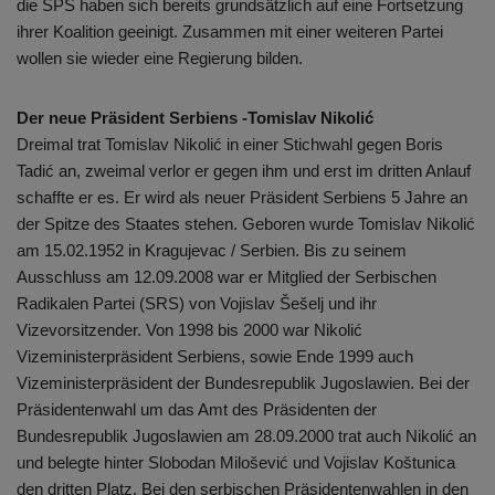
die SPS haben sich bereits grundsätzlich auf eine Fortsetzung
ihrer Koalition geeinigt. Zusammen mit einer weiteren Partei
wollen sie wieder eine Regierung bilden.
Der neue Präsident Serbiens -Tomislav Nikolić
Dreimal trat Tomislav Nikolić in einer Stichwahl gegen Boris
Tadić an, zweimal verlor er gegen ihm und erst im dritten Anlauf
schaffte er es. Er wird als neuer Präsident Serbiens 5 Jahre an
der Spitze des Staates stehen. Geboren wurde Tomislav Nikolić
am 15.02.1952 in Kragujevac / Serbien. Bis zu seinem
Ausschluss am 12.09.2008 war er Mitglied der Serbischen
Radikalen Partei (SRS) von Vojislav Šešelj und ihr
Vizevorsitzender. Von 1998 bis 2000 war Nikolić
Vizeministerpräsident Serbiens, sowie Ende 1999 auch
Vizeministerpräsident der Bundesrepublik Jugoslawien. Bei der
Präsidentenwahl um das Amt des Präsidenten der
Bundesrepublik Jugoslawien am 28.09.2000 trat auch Nikolić an
und belegte hinter Slobodan Milošević und Vojislav Koštunica
den dritten Platz. Bei den serbischen Präsidentenwahlen in den