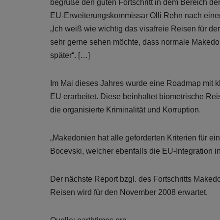
begrüße den guten Fortschritt in dem Bereich de
EU-Erweiterungskommissar Olli Rehn nach eine
„Ich weiß wie wichtig das visafreie Reisen für de
sehr gerne sehen möchte, dass normale Makedoni
später“. […]
Im Mai dieses Jahres wurde eine Roadmap mit kla
EU erarbeitet. Diese beinhaltet biometrische 
die organisierte Kriminalität und Korruption.
„Makedonien hat alle geforderten Kriterien für ein
Bocevski, welcher ebenfalls die EU-Integration i
Der nächste Report bzgl. des Fortschritts Maked
Reisen wird für den November 2008 erwartet.