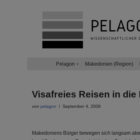
Zum
Inhalt
springen
Pelagon
Makedonien (Region)
Visafreies Reisen in di
von
pelagon
September 4, 2008
Makedoniens Bürger bewegen sich langsam aber si