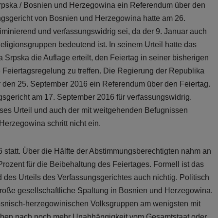
rpska / Bosnien und Herzegowina ein Referendum über den
ungsgericht von Bosnien und Herzegowina hatte am 26.
iminierend und verfassungswidrig sei, da der 9. Januar auch
Religionsgruppen bedeutend ist. In seinem Urteil hatte das
rpska die Auflage erteilt, den Feiertag in seiner bisherigen
eiertagsregelung zu treffen. Die Regierung der Republika
ür den 25. September 2016 ein Referendum über den Feiertag.
sgericht am 17. September 2016 für verfassungswidrig.
eses Urteil und auch der mit weitgehenden Befugnissen
erzegowina schritt nicht ein.
statt. Über die Hälfte der Abstimmungsberechtigten nahm an
rozent für die Beibehaltung des Feiertages. Formell ist das
des Urteils des Verfassungsgerichtes auch nichtig. Politisch
große gesellschaftliche Spaltung in Bosnien und Herzegowina.
bosnisch-herzegowinischen Volksgruppen am wenigsten mit
treben nach noch mehr Unabhängigkeit vom Gesamtstaat oder