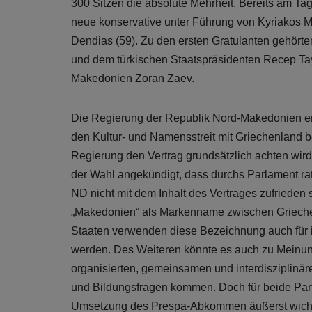
300 Sitzen die absolute Mehrheit. Bereits am Ta
neue konservative unter Führung von Kyriakos Mi
Dendias (59). Zu den ersten Gratulanten gehörte
und dem türkischen Staatspräsidenten Recep Tay
Makedonien Zoran Zaev.
Die Regierung der Republik Nord-Makedonien e
den Kultur- und Namensstreit mit Griechenland b
Regierung den Vertrag grundsätzlich achten wird.
der Wahl angekündigt, dass durchs Parlament rati
ND nicht mit dem Inhalt des Vertrages zufrieden 
„Makedonien“ als Markenname zwischen Griech
Staaten verwenden diese Bezeichnung auch für i
werden. Des Weiteren könnte es auch zu Meinun
organisierten, gemeinsamen und interdisziplinä
und Bildungsfragen kommen. Doch für beide Par
Umsetzung des Prespa-Abkommen äußerst wichtig