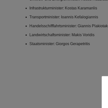
Infrastrukturminister: Kostas Karamanlis
Transportminister: Ioannis Kefalogiannis
Handelsschifffahrtsminister: Giannis Plakiotak
Landwirtschaftsminister: Makis Voridis
Staatsminister: Giorgos Gerapetritis