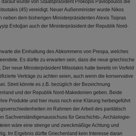
g darauf wurde von Staatspräsident Prokopis Pavlopoulos die
tsotakis (45) vereidigt. Neuer Außenminister wurde Nikos
n neben dem bisherigen Ministerpräsidenten Alexis Tsipras
yip Erdoğan auch der Ministerpräsident der Republik Nord-
rwarte die Einhaltung des Abkommens von Prespa, welches
eendete. Es dürfte zu erwarten sein, dass die neue griechische
 Der neue Ministerpräsident Mitsotakis hatte bereits im Vorfeld
fizierte Verträge zu achten seien, auch wenn die konservative
sei. Streit könnte es z.B. bezüglich der Bezeichnung
enland und der Republik Nord-Makedonien geben. Beide
hre Produkte und hier muss noch eine Klärung herbeigeführt
gsverschiedenheiten im Rahmen der Arbeit des paritätisch
ren Sachverständigenausschuss für Geschichts-, Archäologie-
teien wäre eine strenge und zweckmäßige Achtung und
. Im Ergebnis dürfte Griechenland kein Interesse daran