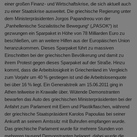
einer großen Finanz- und Wirtschaftskrise, die sich aktuell auch
zu einer Staatskrise ausweitet. Die griechische Regierung unter
dem Ministerpräsidenten Jorgos Papandreou von der
„Panhellenische Sozialistische Bewegung“ („PASOK“) ist
gezwungen ein Sparpaket in Höhe von 78 Milliarden Euro zu
beschließen, um an weitere Hilfen aus der Europäischen Union
heranzukommen. Dieses Sparpaket führt zu massiven
Einschnitten bei der griechischen Bevölkerung und damit zu
ihrem Protest gegen dieses Sparpaket auf der Straße. Hinzu
kommt, dass die Arbeitslosigkeit in Griechenland im Vergleich
zum Vorjahr um 40 % gestiegen ist und die Arbeitslosenquote
bei über 16 % liegt. Ein Generalstreik am 15.06.2011 ging in
Athen teilweise in Krawalle über. Wütende Demonstranten
bewarfen das Auto des griechischen Ministerpräsidenten bei der
Anfahrt zum Parlament mit Eiern und Plastikflaschen, während
der griechische Staatspräsident Karolos Papoulias bei seiner
Ankunft an seinem Amtssitz mit Buhrufen empfangen wurde.
Das griechische Parlament wurde für mehrere Stunden von
mehreren tausend Demonstranten belagert, dabei wurde die