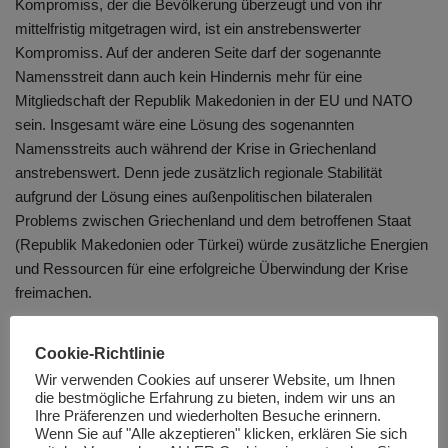
Kompromiss, der die Bevölkerung überzeugt und von ihr
mittelfristig mitgetragen wird, ist ein anstrebenswerter
Kompromiss. Auf der anderen Seite darf der sogenannte
Namensstreit dann auch kein Hindernis mehr für eine
Mitgliedschaft der Republik Makedonien in der EU und NATO
sein. Insgesamt wäre eine Lösung des sogenannten
Namensstreits auch während der Krise in Griechenland
anstrebenswert. Denn jede zusätzlich regionale Stabilität
aufgrund der Lösung eines außenpolitischen bilateralen
Problems zwischen Griechenland und dem betroffenen Staat
(Republik Makedonien oder Türkei) würde zusätzliche Energien
und Ressourcen für eine erfolgreiche Überwindung der Krise
freimachen.
Ausblick
Cookie-Richtlinie
Wir verwenden Cookies auf unserer Website, um Ihnen
die bestmögliche Erfahrung zu bieten, indem wir uns an
Ein Großteil der griechischen Bevölkerung ist gegen das
Ihre Präferenzen und wiederholten Besuche erinnern.
Sparpaket in der beschlossenen Form. Unterstützung findet die
Wenn Sie auf "Alle akzeptieren" klicken, erklären Sie sich