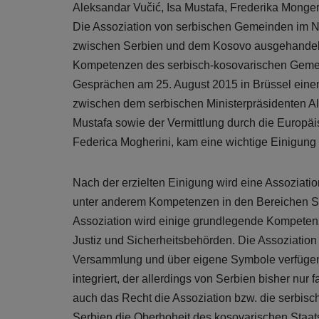
Aleksandar Vučić, Isa Mustafa, Frederika Mongerin
Die Assoziation von serbischen Gemeinden im N
zwischen Serbien und dem Kosovo ausgehandelt w
Kompetenzen des serbisch-kosovarischen Gemei
Gesprächen am 25. August 2015 in Brüssel eine
zwischen dem serbischen Ministerpräsidenten A
Mustafa sowie der Vermittlung durch die Europäi
Federica Mogherini, kam eine wichtige Einigung
Nach der erzielten Einigung wird eine Assoziat
unter anderem Kompetenzen in den Bereichen St
Assoziation wird einige grundlegende Kompeten
Justiz und Sicherheitsbehörden. Die Assoziation
Versammlung und über eigene Symbole verfügen. 
integriert, der allerdings von Serbien bisher nur 
auch das Recht die Assoziation bzw. die serbisc
Serbien die Oberhoheit des kosovarischen Staa