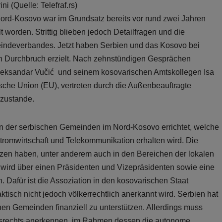
i (Quelle: Telefraf.rs)
ord-Kosovo war im Grundsatz bereits vor rund zwei Jahren
orden. Strittig blieben jedoch Detailfragen und die
ndeverbandes. Jetzt haben Serbien und das Kosovo bei
n Durchbruch erzielt. Nach zehnstündigen Gesprächen
leksandar Vučić und seinem kosovarischen Amtskollegen Isa
sche Union (EU), vertreten durch die Außenbeauftragte
 zustande.
ion der serbischen Gemeinden im Nord-Kosovo errichtet, welche
romwirtschaft und Telekommunikation erhalten wird. Die
zen haben, unter anderem auch in den Bereichen der lokalen
 wird über einen Präsidenten und Vizepräsidenten sowie eine
Dafür ist die Assoziation in den kosovarischen Staat
faktisch nicht jedoch völkerrechtlich anerkannt wird. Serbien hat
hen Gemeinden finanziell zu unterstützen. Allerdings muss
tsrechts anerkennen, im Rahmen dessen die autonome