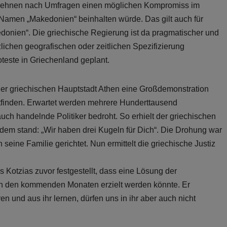
 lehnen nach Umfragen einen möglichen Kompromiss im
Namen „Makedonien“ beinhalten würde. Das gilt auch für
nien“. Die griechische Regierung ist da pragmatischer und
ichen geografischen oder zeitlichen Spezifizierung
teste in Griechenland geplant.
der griechischen Hauptstadt Athen eine Großdemonstration
inden. Erwartet werden mehrere Hunderttausend
h handelnde Politiker bedroht. So erhielt der griechischen
 dem stand: „Wir haben drei Kugeln für Dich“. Die Drohung war
ine Familie gerichtet. Nun ermittelt die griechische Justiz
 Kotzias zuvor festgestellt, dass eine Lösung der
n den kommenden Monaten erzielt werden könnte. Er
n und aus ihr lernen, dürfen uns in ihr aber auch nicht