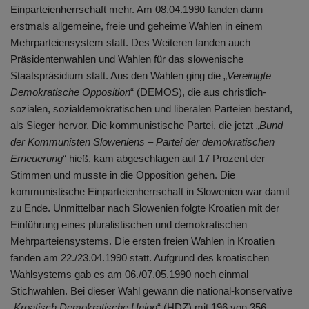
Einparteienherrschaft mehr. Am 08.04.1990 fanden dann
erstmals allgemeine, freie und geheime Wahlen in einem
Mehrparteiensystem statt. Des Weiteren fanden auch
Präsidentenwahlen und Wahlen für das slowenische
Staatspräsidium statt. Aus den Wahlen ging die „
Vereinigte
Demokratische Opposition
“ (DEMOS), die aus christlich-
sozialen, sozialdemokratischen und liberalen Parteien bestand,
als Sieger hervor. Die kommunistische Partei, die jetzt „
Bund
der Kommunisten Sloweniens – Partei der demokratischen
Erneuerung
“ hieß, kam abgeschlagen auf 17 Prozent der
Stimmen und musste in die Opposition gehen. Die
kommunistische Einparteienherrschaft in Slowenien war damit
zu Ende. Unmittelbar nach Slowenien folgte Kroatien mit der
Einführung eines pluralistischen und demokratischen
Mehrparteiensystems. Die ersten freien Wahlen in Kroatien
fanden am 22./23.04.1990 statt. Aufgrund des kroatischen
Wahlsystems gab es am 06./07.05.1990 noch einmal
Stichwahlen. Bei dieser Wahl gewann die national-konservative
„
Kroatisch Demokratische Union
“ (HDZ) mit 196 von 356