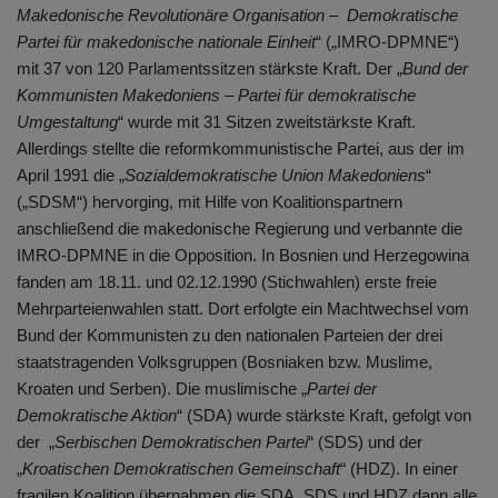
Makedonische Revolutionäre Organisation – Demokratische
Partei für makedonische nationale Einheit
“ („IMRO-DPMNE“)
mit 37 von 120 Parlamentssitzen stärkste Kraft. Der „
Bund der
Kommunisten Makedoniens – Partei für demokratische
Umgestaltung
“ wurde mit 31 Sitzen zweitstärkste Kraft.
Allerdings stellte die reformkommunistische Partei, aus der im
April 1991 die „
Sozialdemokratische Union Makedoniens
“
(„SDSM“) hervorging, mit Hilfe von Koalitionspartnern
anschließend die makedonische Regierung und verbannte die
IMRO-DPMNE in die Opposition. In Bosnien und Herzegowina
fanden am 18.11. und 02.12.1990 (Stichwahlen) erste freie
Mehrparteienwahlen statt. Dort erfolgte ein Machtwechsel vom
Bund der Kommunisten zu den nationalen Parteien der drei
staatstragenden Volksgruppen (Bosniaken bzw. Muslime,
Kroaten und Serben). Die muslimische „
Partei der
Demokratische Aktion
“ (SDA) wurde stärkste Kraft, gefolgt von
der „
Serbischen Demokratischen Partei
“ (SDS) und der
„
Kroatischen Demokratischen Gemeinschaft
“ (HDZ). In einer
fragilen Koalition übernahmen die SDA, SDS und HDZ dann alle