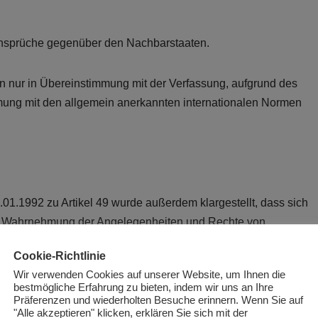
ansprüche gegenüber den Nachbarstaaten.
 nur in Übereinstimmung mit der Verfassung, aufgrund des
immung mit den allgemein anerkannten internationalen Normen
1.1992 zu Artikel 49 wurde außerdem klargestellt, dass sich
d Wahrnehmung der Angelegenheiten und Rechte von
nd nicht in die souveränen Rechte anderer Staaten und
Cookie-Richtlinie
 Damit sollte der dritte Punkt der griechischen Forderung
Wir verwenden Cookies auf unserer Website, um Ihnen die
 zwar nicht erfüllt, doch damit verbundene Befürchtungen
bestmögliche Erfahrung zu bieten, indem wir uns an Ihre
hnte die Republik Makedonien die Hauptforderung nach einem
Präferenzen und wiederholten Besuche erinnern. Wenn Sie auf
"Alle akzeptieren" klicken, erklären Sie sich mit der
s heute ist die Republik Makedonien grundsätzlich nicht dazu