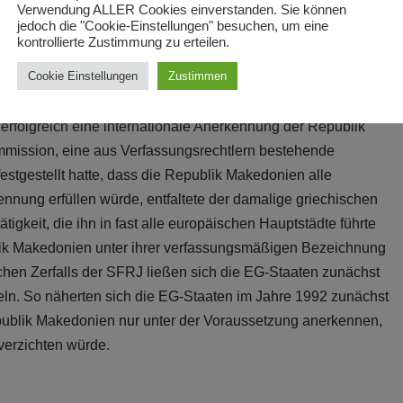
Verwendung ALLER Cookies einverstanden. Sie können
u verzichten.
jedoch die "Cookie-Einstellungen" besuchen, um eine
kontrollierte Zustimmung zu erteilen.
Cookie Einstellungen
Zustimmen
 erfolgreich eine internationale Anerkennung der Republik
mission, eine aus Verfassungsrechtlern bestehende
estgestellt hatte, dass die Republik Makedonien alle
ennung erfüllen würde, entfaltete der damalige griechischen
tigkeit, die ihn in fast alle europäischen Hauptstädte führte
lik Makedonien unter ihrer verfassungsmäßigen Bezeichnung
chen Zerfalls der SFRJ ließen sich die EG-Staaten zunächst
eln. So näherten sich die EG-Staaten im Jahre 1992 zunächst
epublik Makedonien nur unter der Voraussetzung anerkennen,
erzichten würde.