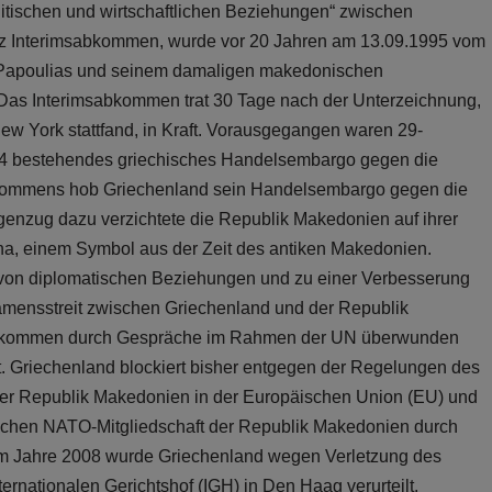
tischen und wirtschaftlichen Beziehungen“ zwischen
rz Interimsabkommen, wurde vor 20 Jahren am 13.09.1995 vom
 Papoulias und seinem damaligen makedonischen
 Das Interimsabkommen trat 30 Tage nach der Unterzeichnung,
ew York stattfand, in Kraft. Vorausgegangen waren 29-
94 bestehendes griechisches Handelsembargo gegen die
bkommens hob Griechenland sein Handelsembargo gegen die
enzug dazu verzichtete die Republik Makedonien auf ihrer
ina, einem Symbol aus der Zeit des antiken Makedonien.
von diplomatischen Beziehungen und zu einer Verbesserung
amensstreit zwischen Griechenland und der Republik
abkommen durch Gespräche im Rahmen der UN überwunden
öst. Griechenland blockiert bisher entgegen der Regelungen des
er Republik Makedonien in der Europäischen Union (EU) und
lichen NATO-Mitgliedschaft der Republik Makedonien durch
im Jahre 2008 wurde Griechenland wegen Verletzung des
nationalen Gerichtshof (IGH) in Den Haag verurteilt.