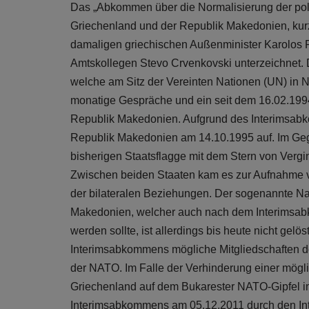
Das „Abkommen über die Normalisierung der poli
Griechenland und der Republik Makedonien, ku
damaligen griechischen Außenminister Karolos
Amtskollegen Stevo Crvenkovski unterzeichnet.
welche am Sitz der Vereinten Nationen (UN) in N
monatige Gespräche und ein seit dem 16.02.19
Republik Makedonien. Aufgrund des Interimsa
Republik Makedonien am 14.10.1995 auf. Im Geg
bisherigen Staatsflagge mit dem Stern von Verg
Zwischen beiden Staaten kam es zur Aufnahme 
der bilateralen Beziehungen. Der sogenannte N
Makedonien, welcher auch nach dem Interims
werden sollte, ist allerdings bis heute nicht gel
Interimsabkommens mögliche Mitgliedschaften d
der NATO. Im Falle der Verhinderung einer mög
Griechenland auf dem Bukarester NATO-Gipfel 
Interimsabkommens am 05.12.2011 durch den Inter