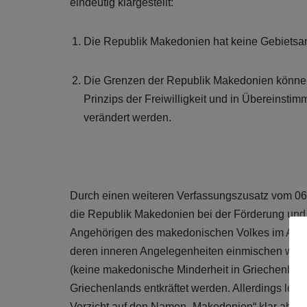
eindeutig klargestellt:
Die Republik Makedonien hat keine Gebiets
Die Grenzen der Republik Makedonien können
Prinzips der Freiwilligkeit und in Übereinst
verändert werden.
Durch einen weiteren Verfassungszusatz vom 06.0
die Republik Makedonien bei der Förderung un
Angehörigen des makedonischen Volkes im Ausla
deren inneren Angelegenheiten einmischen werde.
(keine makedonische Minderheit in Griechenland)
Griechenlands entkräftet werden. Allerdings le
Verzicht auf den Namen „Makedonien“ klar ab. Bi