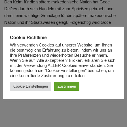
Den Keim für die spätere makedonische Nation hat Goce
Delčev durch sein Handeln mit zum Sprießen gebracht und
damit eine wichtige Grundlage für die spätere makedonische
Nation und ihr Staatswesen gelegt. Folgerichtig wird Goce
Delčev von den ethnischen oder slawischen Makedoniern als
Nationalheld verehrt. Der Frage, ob er nun ein makedonischer
Cookie-Richtlinie
oder ein bulgarischer Nationalheld ist, wird je nach
Wir verwenden Cookies auf unserer Website, um Ihnen
makedonischer oder bulgarischer Sichtweise unterschiedlich
die bestmögliche Erfahrung zu bieten, indem wir uns an
Ihre Präferenzen und wiederholten Besuche erinnern.
beantwortet. Doch Widersprüche durch verschiedene
Wenn Sie auf "Alle akzeptieren" klicken, erklären Sie sich
Sichtweisen gibt es nicht, denn zweifellos ist er sowohl für die
mit der Verwendung ALLER Cookies einverstanden. Sie
Republik Makedonien und die makedonische Nation als auch für
können jedoch die "Cookie-Einstellungen" besuchen, um
eine kontrollierte Zustimmung zu erteilen.
Bulgarien und die bulgarische Nation ein Nationalheld.
Cookie Einstellungen
Zustimmen