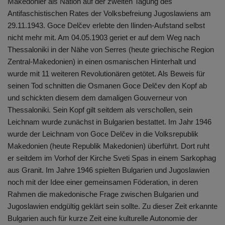
Makedonier als Nation auf der zweiten Tagung des
Antifaschistischen Rates der Volksbefreiung Jugoslawiens am
29.11.1943. Goce Delčev erlebte den Ilinden-Aufstand selbst
nicht mehr mit. Am 04.05.1903 geriet er auf dem Weg nach
Thessaloniki in der Nähe von Serres (heute griechische Region
Zentral-Makedonien) in einen osmanischen Hinterhalt und
wurde mit 11 weiteren Revolutionären getötet. Als Beweis für
seinen Tod schnitten die Osmanen Goce Delčev den Kopf ab
und schickten diesem dem damaligen Gouverneur von
Thessaloniki. Sein Kopf gilt seitdem als verschollen, sein
Leichnam wurde zunächst in Bulgarien bestattet. Im Jahr 1946
wurde der Leichnam von Goce Delčev in die Volksrepublik
Makedonien (heute Republik Makedonien) überführt. Dort ruht
er seitdem im Vorhof der Kirche Sveti Spas in einem Sarkophag
aus Granit. Im Jahre 1946 spielten Bulgarien und Jugoslawien
noch mit der Idee einer gemeinsamen Föderation, in deren
Rahmen die makedonische Frage zwischen Bulgarien und
Jugoslawien endgültig geklärt sein sollte. Zu dieser Zeit erkannte
Bulgarien auch für kurze Zeit eine kulturelle Autonomie der