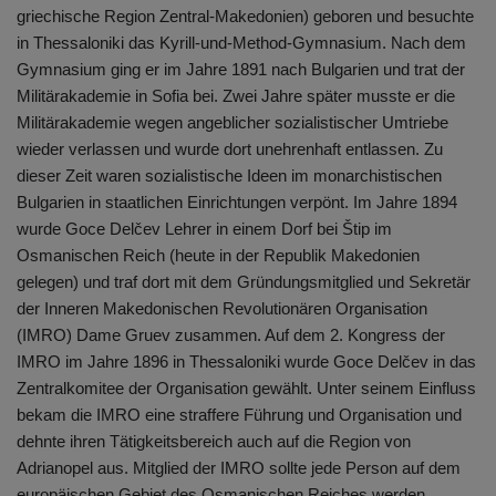
griechische Region Zentral-Makedonien) geboren und besuchte
in Thessaloniki das Kyrill-und-Method-Gymnasium. Nach dem
Gymnasium ging er im Jahre 1891 nach Bulgarien und trat der
Militärakademie in Sofia bei. Zwei Jahre später musste er die
Militärakademie wegen angeblicher sozialistischer Umtriebe
wieder verlassen und wurde dort unehrenhaft entlassen. Zu
dieser Zeit waren sozialistische Ideen im monarchistischen
Bulgarien in staatlichen Einrichtungen verpönt. Im Jahre 1894
wurde Goce Delčev Lehrer in einem Dorf bei Štip im
Osmanischen Reich (heute in der Republik Makedonien
gelegen) und traf dort mit dem Gründungsmitglied und Sekretär
der Inneren Makedonischen Revolutionären Organisation
(IMRO) Dame Gruev zusammen. Auf dem 2. Kongress der
IMRO im Jahre 1896 in Thessaloniki wurde Goce Delčev in das
Zentralkomitee der Organisation gewählt. Unter seinem Einfluss
bekam die IMRO eine straffere Führung und Organisation und
dehnte ihren Tätigkeitsbereich auch auf die Region von
Adrianopel aus. Mitglied der IMRO sollte jede Person auf dem
europäischen Gebiet des Osmanischen Reiches werden