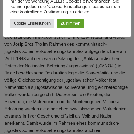
mit der Verwendung ALLER Cookies einverstanden. Sie
verspielt und damit diese Bevölkerungsgruppe als mögliche
können jedoch die "Cookie-Einstellungen" besuchen, um
eine kontrollierte Zustimmung zu erteilen.
Bestandteile ihrer Nationen verloren.
Cookie Einstellungen
Zustimmen
Diese Entwicklung begünstigte die Herausbildung einer
eigenständigen makedonischen Ethnie bzw. Nation und wurde
von Josip Broz Tito im Rahmen des kommunistisch-
jugoslawischen Volksbefreiungskampfes aufgegriffen. Eine am
29.11.1943 auf der zweiten Sitzung des „Antifaschistischen
Rates der Nationalen Befreiung Jugoslawiens“ („AVNOJ“) in
Jajce beschlossene Deklaration legte die Souveränität und die
völlige Gleichberechtigung der jugoslawischen Völker fest.
Namentlich als jugoslawische, souveräne und gleichberechtigte
Völker wurden aufgeführt: Die Serben, die Kroaten, die
Slowenen, die Makedonier und die Montenegriner. Mit dieser
Erklärung wurden die ethnischen bzw. slawischen Makedonier
erstmals in ihrer Geschichte offiziell als Volk und Nation
anerkannt. Damit wurde im Rahmen eines kommunistisch-
jugoslawischen Volksbefreiungskampfes auch ein