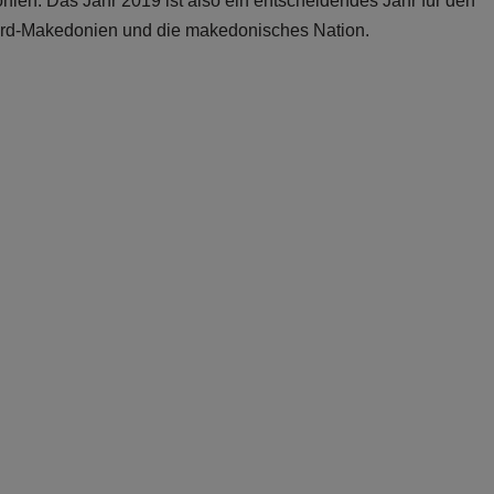
nien. Das Jahr 2019 ist also ein entscheidendes Jahr für den
rd-Makedonien und die makedonisches Nation.