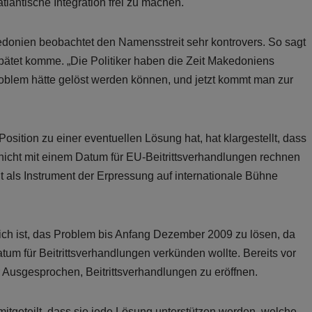
antische Integration frei zu machen.
donien beobachtet den Namensstreit sehr kontrovers. So sagt
pätet komme. „Die Politiker haben die Zeit Makedoniens
Problem hätte gelöst werden können, und jetzt kommt man zur
osition zu einer eventuellen Lösung hat, hat klargestellt, dass
icht mit einem Datum für EU-Beitrittsverhandlungen rechnen
t als Instrument der Erpressung auf internationale Bühne
lich ist, das Problem bis Anfang Dezember 2009 zu lösen, da
atum für Beitrittsverhandlungen verkünden wollte. Bereits vor
 Ausgesprochen, Beitrittsverhandlungen zu eröffnen.
tgeteilt, dass sie jede Lösung unterstützen werden, welche