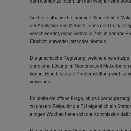
dem Namen zu lösen, um den Weg für eine euroatl
Auch die albanisch-stämmige Minderheit in Make
der Analytiker Kim Mehmeti, dass der Druck vers
verschwendet, diese wertvolle Zeit, in der das 
Einsicht: entweder jetzt oder niemals“.
Die griechische Regierung, welche eine einzige P
ohne eine Lösung im Namensstreit Makedonien n
könne. Eine bilaterale Problemstellung wird somi
verwendet.
Es bleibt die offene Frage, ob es überhaupt mög
zu diesem Zeitpunkt die EU eigentlich ein Startd
einigen Wochen hatte sich die Kommission dafür
Die makedonischen Oppositionsparteien haben mi