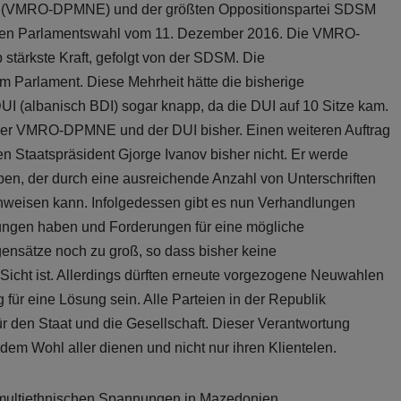
 (VMRO-DPMNE) und der größten Oppositionspartei SDSM
genen Parlamentswahl vom 11. Dezember 2016. Die VMRO-
tärkste Kraft, gefolgt von der SDSM. Die
im Parlament. Diese Mehrheit hätte die bisherige
(albanisch BDI) sogar knapp, da die DUI auf 10 Sitze kam.
 der VMRO-DPMNE und der DUI bisher. Einen weiteren Auftrag
 Staatspräsident Gjorge Ivanov bisher nicht. Er werde
en, der durch eine ausreichende Anzahl von Unterschriften
weisen kann. Infolgedessen gibt es nun Verhandlungen
llungen haben und Forderungen für eine mögliche
gensätze noch zu groß, so dass bisher keine
Sicht ist. Allerdings dürften erneute vorgezogene Neuwahlen
 für eine Lösung sein. Alle Parteien in der Republik
den Staat und die Gesellschaft. Dieser Verantwortung
dem Wohl aller dienen und nicht nur ihren Klientelen.
 multiethnischen Spannungen in Mazedonien