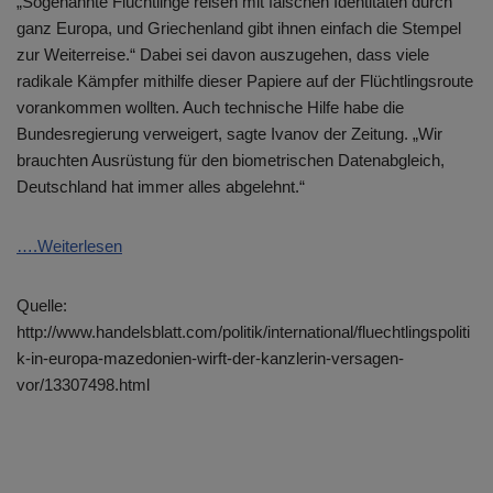
„Sogenannte Flüchtlinge reisen mit falschen Identitäten durch
ganz Europa, und Griechenland gibt ihnen einfach die Stempel
zur Weiterreise.“ Dabei sei davon auszugehen, dass viele
radikale Kämpfer mithilfe dieser Papiere auf der Flüchtlingsroute
vorankommen wollten. Auch technische Hilfe habe die
Bundesregierung verweigert, sagte Ivanov der Zeitung. „Wir
brauchten Ausrüstung für den biometrischen Datenabgleich,
Deutschland hat immer alles abgelehnt.“
….Weiterlesen
Quelle:
http://www.handelsblatt.com/politik/international/fluechtlingspoliti
k-in-europa-mazedonien-wirft-der-kanzlerin-versagen-
vor/13307498.html