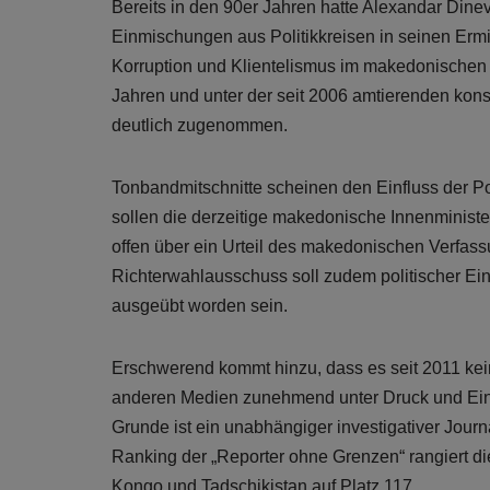
Bereits in den 90er Jahren hatte Alexandar Dinevsk
Einmischungen aus Politikkreisen in seinen Erm
Korruption und Klientelismus im makedonischen S
Jahren und unter der seit 2006 amtierenden kons
deutlich zugenommen.
Tonbandmitschnitte scheinen den Einfluss der Po
sollen die derzeitige makedonische Innenminist
offen über ein Urteil des makedonischen Verfas
Richterwahlausschuss soll zudem politischer Ei
ausgeübt worden sein.
Erschwerend kommt hinzu, dass es seit 2011 kei
anderen Medien zunehmend unter Druck und Ein
Grunde ist ein unabhängiger investigativer Jour
Ranking der „Reporter ohne Grenzen“ rangiert d
Kongo und Tadschikistan auf Platz 117.