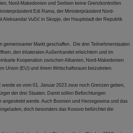
ien, Nord-Makedonien und Serbien keine Grenzkontrollen
nisterpräsident Edi Rama, der Ministerpräsident Nord-
Aleksandar Vučić in Skopje, der Hauptstadt der Republik
in gemeinsamer Markt geschaffen. Die drei Teilnehmerstaaten
ffnen, den trilateralen Außenhandel erleichtern und im
einbarte Kooperation zwischen Albanien, Nord-Makedonien
en Union (EU) und ihrem Wirtschaftsraum beizutreten.
ć werde es vom 01. Januar 2023 zwar noch Grenzen geben,
ürger der drei Staaten. Damit sollen Befürchtungen
n angestrebt werde. Auch Bosnien und Herzegowina und das
ngeladen, doch besonders das Kosovo befürchtet die