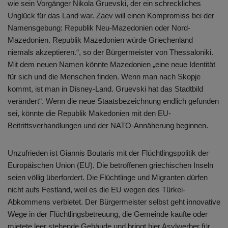
wie sein Vorgänger Nikola Gruevski, der ein schreckliches
Unglück für das Land war. Zaev will einen Kompromiss bei der
Namensgebung: Republik Neu-Mazedonien oder Nord-
Mazedonien. Republik Mazedonien würde Griechenland
niemals akzeptieren.“, so der Bürgermeister von Thessaloniki.
Mit dem neuen Namen könnte Mazedonien „eine neue Identität
für sich und die Menschen finden. Wenn man nach Skopje
kommt, ist man in Disney-Land. Gruevski hat das Stadtbild
verändert“. Wenn die neue Staatsbezeichnung endlich gefunden
sei, könnte die Republik Makedonien mit den EU-
Beitrittsverhandlungen und der NATO-Annäherung beginnen.
Unzufrieden ist Giannis Boutaris mit der Flüchtlingspolitik der
Europäischen Union (EU). Die betroffenen griechischen Inseln
seien völlig überfordert. Die Flüchtlinge und Migranten dürfen
nicht aufs Festland, weil es die EU wegen des Türkei-
Abkommens verbietet. Der Bürgermeister selbst geht innovative
Wege in der Flüchtlingsbetreuung, die Gemeinde kaufte oder
mietete leer stehende Gebäude und bringt hier Asylwerber für