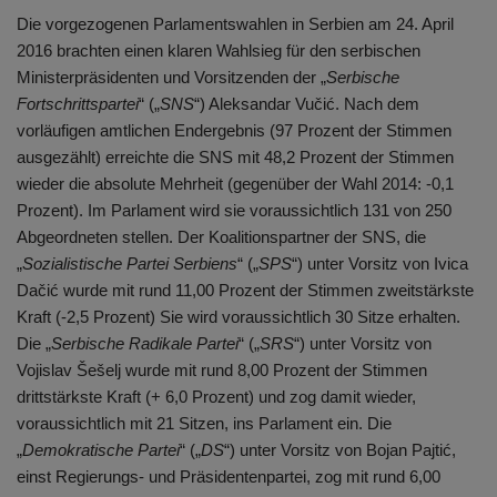
Die vorgezogenen Parlamentswahlen in Serbien am 24. April
2016 brachten einen klaren Wahlsieg für den serbischen
Ministerpräsidenten und Vorsitzenden der „
Serbische
Fortschrittspartei
“ („
SNS
“) Aleksandar Vučić. Nach dem
vorläufigen amtlichen Endergebnis (97 Prozent der Stimmen
ausgezählt) erreichte die SNS mit 48,2 Prozent der Stimmen
wieder die absolute Mehrheit (gegenüber der Wahl 2014: -0,1
Prozent). Im Parlament wird sie voraussichtlich 131 von 250
Abgeordneten stellen. Der Koalitionspartner der SNS, die
„
Sozialistische Partei Serbiens
“ („
SPS
“) unter Vorsitz von Ivica
Dačić wurde mit rund 11,00 Prozent der Stimmen zweitstärkste
Kraft (-2,5 Prozent) Sie wird voraussichtlich 30 Sitze erhalten.
Die „
Serbische Radikale Partei
“ („
SRS
“) unter Vorsitz von
Vojislav Šešelj wurde mit rund 8,00 Prozent der Stimmen
drittstärkste Kraft (+ 6,0 Prozent) und zog damit wieder,
voraussichtlich mit 21 Sitzen, ins Parlament ein. Die
„
Demokratische Partei
“ („
DS
“) unter Vorsitz von Bojan Pajtić,
einst Regierungs- und Präsidentenpartei, zog mit rund 6,00